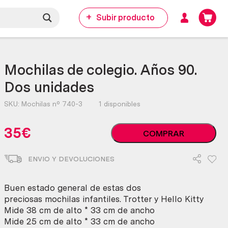
Subir producto
Mochilas de colegio. Años 90.
Dos unidades
SKU:
Mochilas nº 740-3
1 disponibles
Mochilas
35
€
COMPRAR
de
colegio.
ENVIO Y DEVOLUCIONES
Años
90.
Dos
Buen estado general de estas dos
unidades
preciosas mochilas infantiles. Trotter y Hello Kitty
cantidad
Mide 38 cm de alto * 33 cm de ancho
Mide 25 cm de alto * 33 cm de ancho