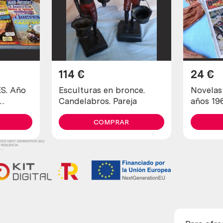
114
€
24
€
ES. Año
Esculturas en bronce.
Novelas d
Candelabros. Pareja
años 19
diferent
COMPRAR