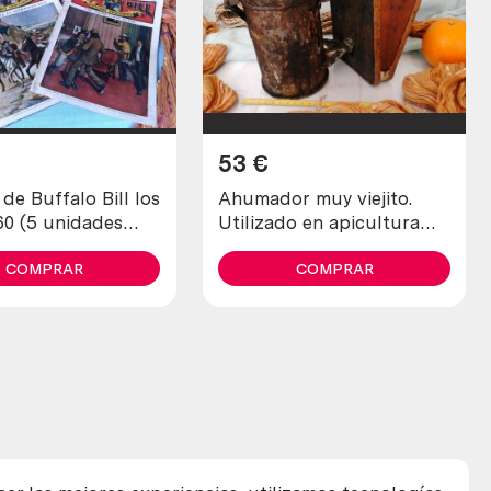
53
€
e Buffalo Bill los
Ahumador muy viejito.
60 (5 unidades
Utilizado en apicultura
es)
para tranquilizar a las
COMPRAR
abejas
COMPRAR