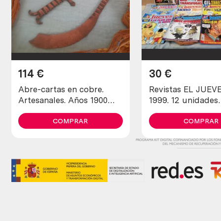
114
€
30
€
Abre-cartas en cobre.
Revistas EL JUEV
Artesanales. Años 1900
1999. 12 unidades
maravillosos. Old open
diferentes.
letters in copper
COMPRAR
COMPRAR