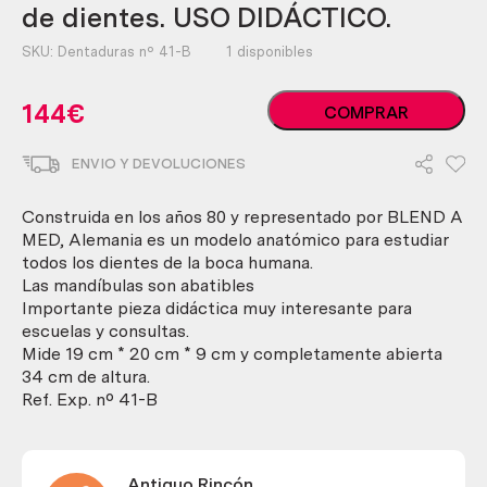
de dientes. USO DIDÁCTICO.
SKU:
Dentaduras nº 41-B
1 disponibles
Modelo
144
€
COMPRAR
anatómico
de
ENVIO Y DEVOLUCIONES
conjunto
de
dientes.
Construida en los años 80 y representado por BLEND A
USO
MED, Alemania es un modelo anatómico para estudiar
DIDÁCTICO.
todos los dientes de la boca humana.
cantidad
Las mandíbulas son abatibles
Importante pieza didáctica muy interesante para
escuelas y consultas.
Mide 19 cm * 20 cm * 9 cm y completamente abierta
34 cm de altura.
Ref. Exp. nº 41-B
Antiguo Rincón