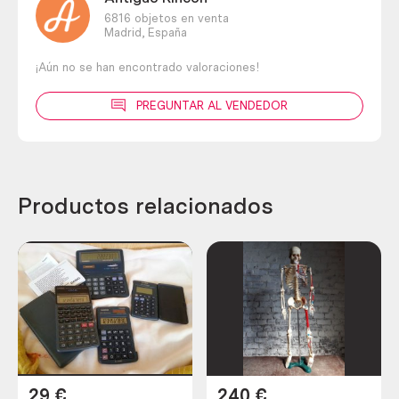
6816 objetos en venta
Madrid,
España
¡Aún no se han encontrado valoraciones!
PREGUNTAR AL VENDEDOR
Productos relacionados
29
€
240
€