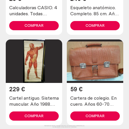
Calculadoras CASIO. 4
Esqueleto anatómico.
unidades. Todas
Completo. 85 cm. Año
máquinas viejas.
1980 articulado.
Anatomical skeleton
COMPRAR
COMPRAR
229
€
59
€
Cartel antiguo. Sistema
Cartera de colegio. En
muscular. Año 1988.
cuero. Años 60-70
Original.
Origen holandés.
COMPRAR
COMPRAR