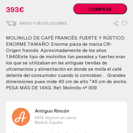
Molinillo
393
€
COMPRAR
de
café
ENVIO Y DEVOLUCIONES
francés.
Fuerte
y
MOLINILLO DE CAFÉ FRANCÉS. FUERTE Y RÚSTICO.
rústico.
ENORME TAMAÑO: Enorme pieza de marca CR-
Enorme
Origen francés. Aproximadamente de los años
tamaño.
1.940Este tipo de molinillos tan pesados y fuertes eran
cantidad
los que se utilizaban en las antiguas tiendas de
ultramarinos y alimentación en donde se molía el café
delante del consumidor cuando lo comraban… Grandes
dimensiones pues mide 40 cm de alto *40 cm de ancho.
PESA MÁS DE 14KG. Ref. Molinillo nº 009
Antiguo Rincón
6816 objetos en venta
Madrid,
España