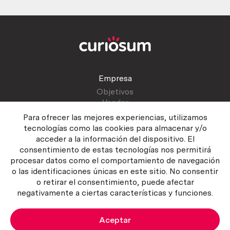
Empresa
Objetivos
Vender
Blog
Para ofrecer las mejores experiencias, utilizamos
tecnologías como las cookies para almacenar y/o
acceder a la información del dispositivo. El
Atención al cliente
consentimiento de estas tecnologías nos permitirá
Contactar
procesar datos como el comportamiento de navegación
Manual del vendedor
o las identificaciones únicas en este sitio. No consentir
o retirar el consentimiento, puede afectar
negativamente a ciertas características y funciones.
Aceptar
Política del servicio
|
Política de privacidad
|
Política de Cookies