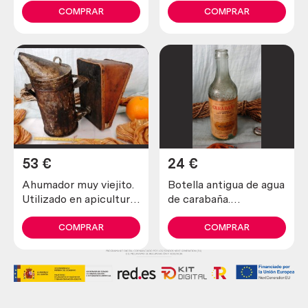
colección
colección
COMPRAR
COMPRAR
53
€
24
€
Ahumador muy viejito.
Botella antigua de agua
Utilizado en apicultura
de carabaña.
para tranquilizar a las
Emblemática. Vacía
abejas
COMPRAR
COMPRAR