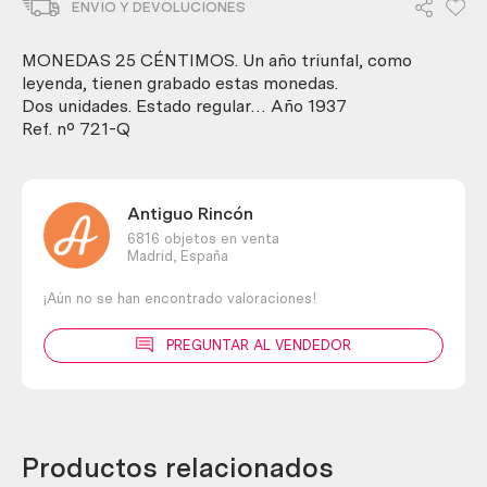
ENVIO Y DEVOLUCIONES
céntimos
del
año
MONEDAS 25 CÉNTIMOS. Un año triunfal, como
1937.
leyenda, tienen grabado estas monedas.
Escudo
Dos unidades. Estado regular… Año 1937
falangista.
Ref. nº 721-Q
2
piezas.
cantidad
Antiguo Rincón
6816 objetos en venta
Madrid,
España
¡Aún no se han encontrado valoraciones!
PREGUNTAR AL VENDEDOR
Productos relacionados