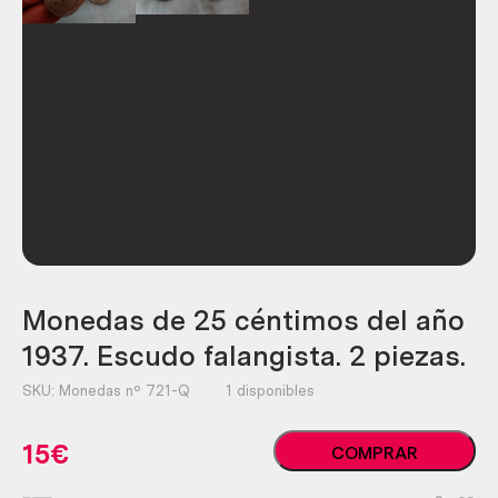
Monedas de 25 céntimos del año
1937. Escudo falangista. 2 piezas.
SKU:
Monedas nº 721-Q
1 disponibles
Monedas
15
€
COMPRAR
de
25