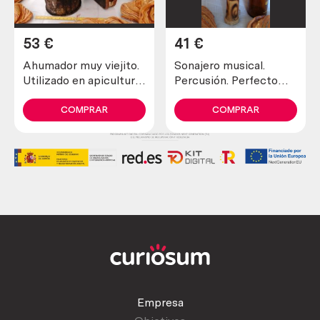
53
€
41
€
Ahumador muy viejito.
Sonajero musical.
Utilizado en apicultura
Percusión. Perfecto
para tranquilizar a las
estado general.
abejas
COMPRAR
COMPRAR
Empresa