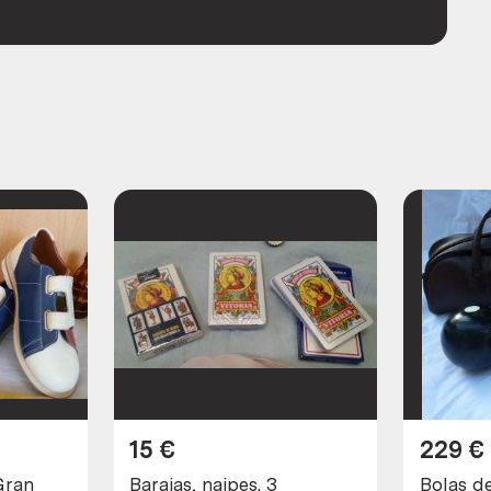
15
€
229
€
Gran
Barajas, naipes. 3
Bolas d