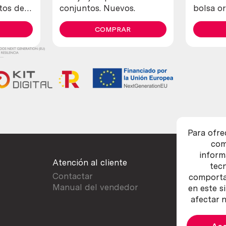
tos de
conjuntos. Nuevos.
bolsa or
conjunto
británic
COMPRAR
bowls
Para ofre
com
inform
Atención al cliente
tec
Contactar
comportam
Manual del vendedor
en este s
afectar n