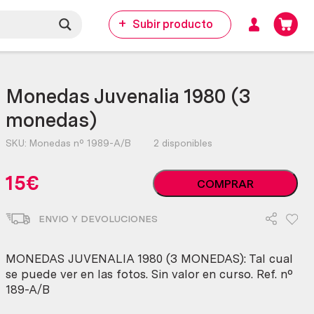
Subir producto
Monedas Juvenalia 1980 (3
monedas)
SKU:
Monedas nº 1989-A/B
2 disponibles
Monedas
15
€
COMPRAR
Juvenalia
1980
ENVIO Y DEVOLUCIONES
(3
monedas)
cantidad
MONEDAS JUVENALIA 1980 (3 MONEDAS): Tal cual
se puede ver en las fotos. Sin valor en curso. Ref. nº
189-A/B