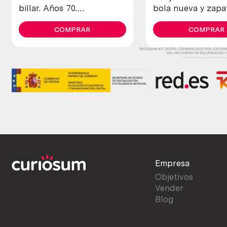
billar. Años 70.
bola nueva y zapa
Emblemático objeto.
bolera. Precioso 
COMPRAR
vintage.
COMPRAR
Empresa
Objetivos
Vender
Blog