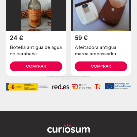
24
€
59
€
Botella antigua de agua
Afeitadora antigua
de carabaña.
marca ambassador.
Emblemática. Vacía
Preciosa pieza de
colección
COMPRAR
COMPRAR