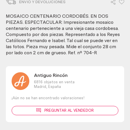
ENVIO Y DEVOLUCIONES
En
dos
piezas.
MOSAICO CENTENARIO CORDOBÉS. EN DOS
Espectacular.
PIEZAS. ESPECTACULAR: Impresionante mosaico
cantidad
centenario perteneciente a una vieja casa cordobesa.
Compuesto por dos piezas. Representado a los Reyes
Católicos Fernando e Isabel. Tal cual se puede ver en
las fotos. Pieza muy pesada. Mide el conjunto 28 cm
por lado con 2 cm de grueso. Ref. nº 704-R
Antiguo Rincón
6816 objetos en venta
Madrid,
España
¡Aún no se han encontrado valoraciones!
PREGUNTAR AL VENDEDOR