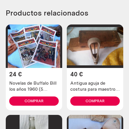
Productos relacionados
24
€
40
€
Novelas de Buffalo Bill
Antigua aguja de
los años 1960 (5
costura para maestros
unidades diferentes)
zapateros y curtidores.
Años 30
COMPRAR
COMPRAR