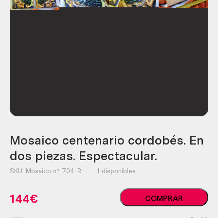
Mosaico centenario cordobés. En
dos piezas. Espectacular.
SKU:
Mosaico nº 704-R
1 disponibles
Mosaico
144
€
COMPRAR
centenario
cordobés.