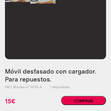
Móvil desfasado con cargador.
Para repuestos.
SKU:
Móviles nº 3030-A
1 disponibles
Móvil
15
€
COMPRAR
desfasado
con