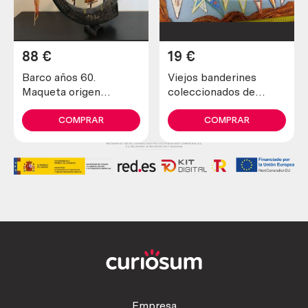
88
€
19
€
Barco años 60.
Viejos banderines
Maqueta origen
coleccionados de
italiano. Hecho en
España (12 banderines)
hueso. Magníficos
COMPRAR
COMPRAR
detalles. Muy pesado.
Empresa