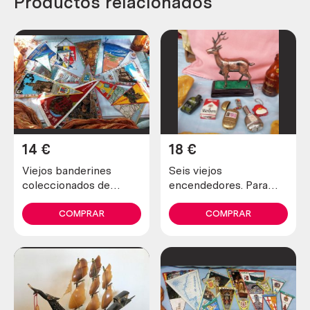
Productos relacionados
14
€
18
€
Viejos banderines
Seis viejos
coleccionados de
encendedores. Para
España (11 banderines)
piezas. No funcionan.
De antigua colección
COMPRAR
COMPRAR