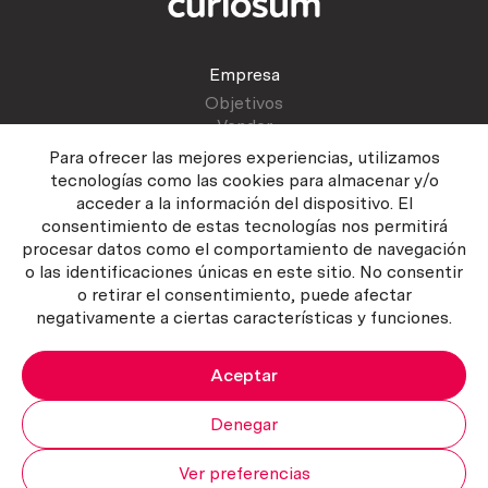
Empresa
Objetivos
Vender
Blog
Para ofrecer las mejores experiencias, utilizamos
tecnologías como las cookies para almacenar y/o
acceder a la información del dispositivo. El
Atención al cliente
consentimiento de estas tecnologías nos permitirá
Contactar
procesar datos como el comportamiento de navegación
Manual del vendedor
o las identificaciones únicas en este sitio. No consentir
o retirar el consentimiento, puede afectar
negativamente a ciertas características y funciones.
Aceptar
Política del servicio
|
Política de privacidad
|
Política de Cookies
Copyright ©2026 Curiosum S.L. Todos los derechos reservados.
Denegar
Ver preferencias