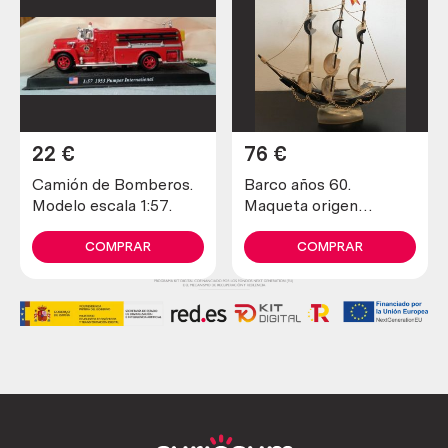
22
€
76
€
Camión de Bomberos.
Barco años 60.
Modelo escala 1:57.
Maqueta origen
italiano. Hecho en
hueso. Magníficos
COMPRAR
COMPRAR
detalles. Muy pesado.