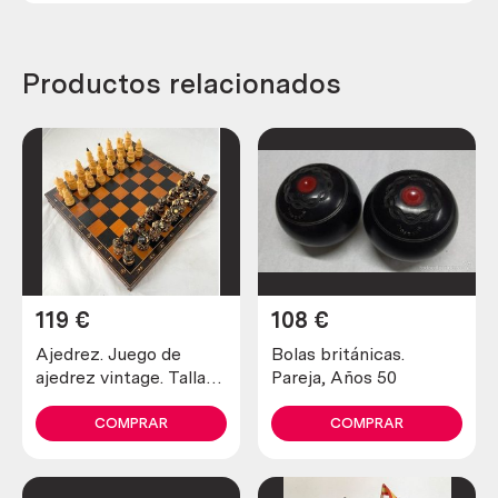
Productos relacionados
119
€
108
€
Ajedrez. Juego de
Bolas británicas.
ajedrez vintage. Tallado
Pareja, Años 50
a mano en caja original
COMPRAR
COMPRAR