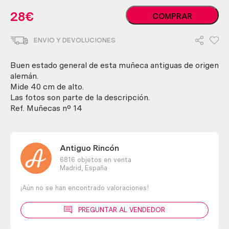
Muñeca
28
€
COMPRAR
alemana.
Años
ENVIO Y DEVOLUCIONES
50-
60.
Carita
Buen estado general de esta muñeca antiguas de origen
de
alemán.
porcelana.
Mide 40 cm de alto.
cantidad
Las fotos son parte de la descripción.
Ref. Muñecas nº 14
Antiguo Rincón
6816 objetos en venta
Madrid,
España
¡Aún no se han encontrado valoraciones!
PREGUNTAR AL VENDEDOR