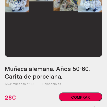
Muñeca alemana. Años 50-60.
Carita de porcelana.
SKU:
Muñecas nº 15
1 disponibles
Muñeca
28
€
COMPRAR
alemana.
Años