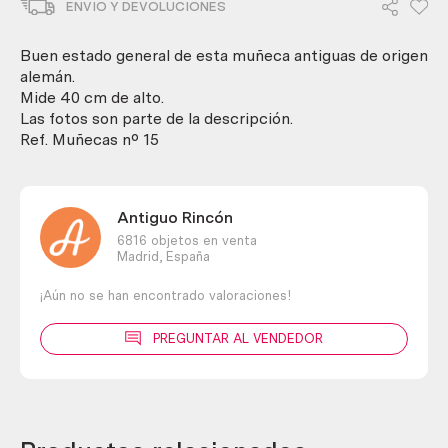
ENVIO Y DEVOLUCIONES
50-
60.
Carita
Buen estado general de esta muñeca antiguas de origen
de
alemán.
porcelana.
Mide 40 cm de alto.
cantidad
Las fotos son parte de la descripción.
Ref. Muñecas nº 15
Antiguo Rincón
6816 objetos en venta
Madrid,
España
¡Aún no se han encontrado valoraciones!
PREGUNTAR AL VENDEDOR