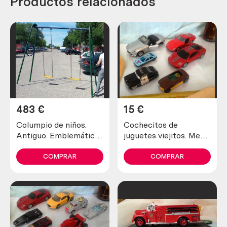
Productos relacionados
483
€
15
€
Columpio de niños.
Cochecitos de
Antiguo. Emblemático.
juguetes viejitos. Metal
Años 70. Completo.
y plástico. 6 unid.
COMPRAR
COMPRAR