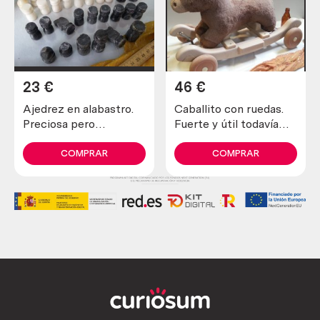
23
€
46
€
Ajedrez en alabastro.
Caballito con ruedas.
Preciosa pero
Fuerte y útil todavía
incompleta y en mal
como juguete. Año
estado.
2000
COMPRAR
COMPRAR