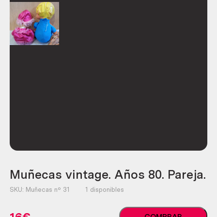
Muñecas vintage. Años 80. Pareja.
SKU:
Muñecas nº 31
1 disponibles
Muñecas
COMPRAR