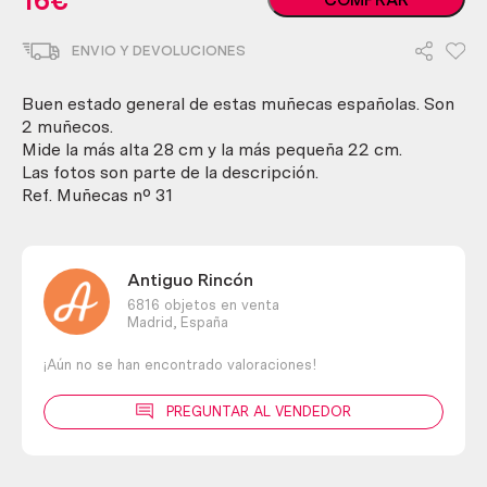
16
€
vintage.
Años
ENVIO Y DEVOLUCIONES
80.
Pareja.
cantidad
Buen estado general de estas muñecas españolas. Son
2 muñecos.
Mide la más alta 28 cm y la más pequeña 22 cm.
Las fotos son parte de la descripción.
Ref. Muñecas nº 31
Antiguo Rincón
6816 objetos en venta
Madrid,
España
¡Aún no se han encontrado valoraciones!
PREGUNTAR AL VENDEDOR