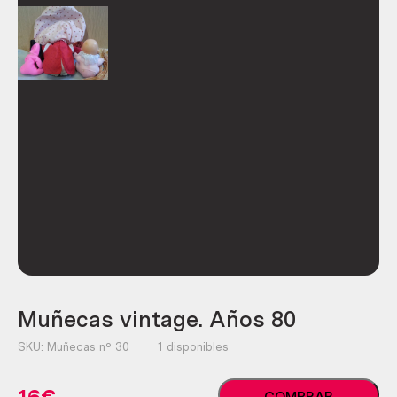
Muñecas vintage. Años 80
SKU:
Muñecas nº 30
1 disponibles
Muñecas
COMPRAR