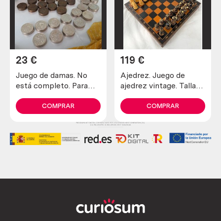
23
€
119
€
Juego de damas. No
Ajedrez. Juego de
está completo. Para
ajedrez vintage. Tallado
piezas o decoración.
a mano en caja original
COMPRAR
COMPRAR