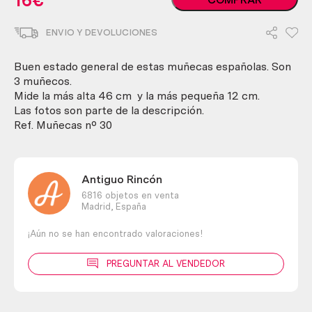
16
€
vintage.
Años
ENVIO Y DEVOLUCIONES
80
cantidad
Buen estado general de estas muñecas españolas. Son
3 muñecos.
Mide la más alta 46 cm y la más pequeña 12 cm.
Las fotos son parte de la descripción.
Ref. Muñecas nº 30
Antiguo Rincón
6816 objetos en venta
Madrid,
España
¡Aún no se han encontrado valoraciones!
PREGUNTAR AL VENDEDOR