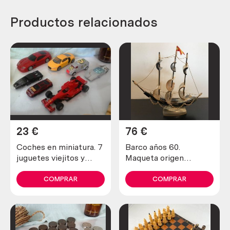
Productos relacionados
23
€
76
€
Coches en miniatura. 7
Barco años 60.
juguetes viejitos y
Maqueta origen
diferentes.
italiano. Hecho en
hueso. Magníficos
COMPRAR
COMPRAR
detalles. Muy pesado.