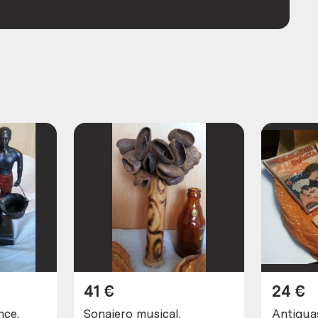
41
€
24
€
nce.
Sonajero musical.
Antigua