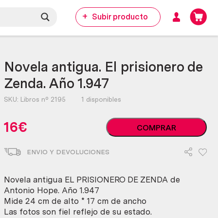
Subir producto
Novela antigua. El prisionero de
Zenda. Año 1.947
SKU:
Libros nº 2195
1 disponibles
Novela
16
€
COMPRAR
antigua.
El
ENVIO Y DEVOLUCIONES
prisionero
de
Zenda.
Novela antigua EL PRISIONERO DE ZENDA de
Año
Antonio Hope. Año 1.947
1.947
Mide 24 cm de alto * 17 cm de ancho
cantidad
Las fotos son fiel reflejo de su estado.