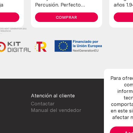
ja
Percusión. Perfecto
años 1.
estado general.
diferent
COMPRAR
Para ofre
com
inform
Atención al cliente
tec
Contactar
comportam
Manual del vendedor
en este s
afectar n