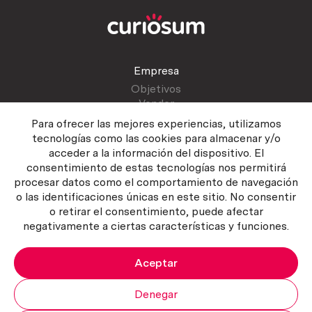
Empresa
Objetivos
Vender
Blog
Para ofrecer las mejores experiencias, utilizamos
tecnologías como las cookies para almacenar y/o
acceder a la información del dispositivo. El
Atención al cliente
consentimiento de estas tecnologías nos permitirá
Contactar
procesar datos como el comportamiento de navegación
Manual del vendedor
o las identificaciones únicas en este sitio. No consentir
o retirar el consentimiento, puede afectar
negativamente a ciertas características y funciones.
Aceptar
Política del servicio
|
Política de privacidad
|
Política de Cookies
Copyright ©2026 Curiosum S.L. Todos los derechos reservados.
Denegar