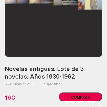
Novelas antiguas. Lote de 3
novelas. Años 1930-1962
SKU:
Libros nº 2121
1 disponibles
Novelas
16
€
COMPRAR
antiguas.
Lote