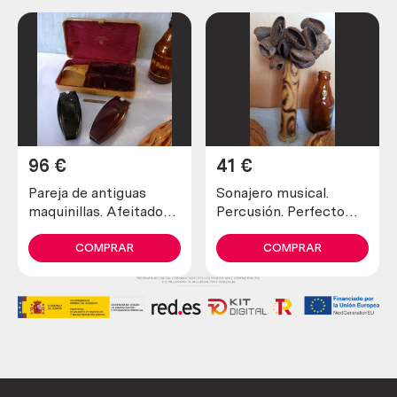
96
€
41
€
Pareja de antiguas
Sonajero musical.
maquinillas. Afeitadora
Percusión. Perfecto
y recortadora marca
estado general.
schick.
COMPRAR
COMPRAR