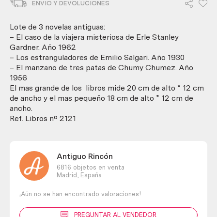
ENVIO Y DEVOLUCIONES
de
3
novelas.
Lote de 3 novelas antiguas:
Años
– El caso de la viajera misteriosa de Erle Stanley
1930-
Gardner. Año 1962
1962
– Los estranguladores de Emilio Salgari. Año 1930
cantidad
– El manzano de tres patas de Chumy Chumez. Año
1956
El mas grande de los libros mide 20 cm de alto * 12 cm
de ancho y el mas pequeño 18 cm de alto * 12 cm de
ancho.
Ref. Libros nº 2121
Antiguo Rincón
6816 objetos en venta
Madrid,
España
¡Aún no se han encontrado valoraciones!
PREGUNTAR AL VENDEDOR