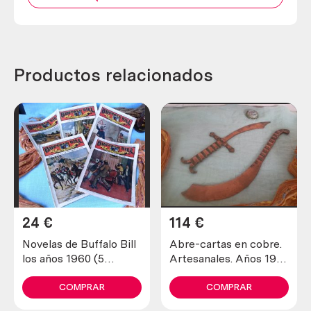
Productos relacionados
24
€
114
€
Novelas de Buffalo Bill
Abre-cartas en cobre.
los años 1960 (5
Artesanales. Años 1900
unidades diferentes)
maravillosos. Old open
letters in copper
COMPRAR
COMPRAR