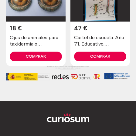
18
€
47
€
Ojos de animales para
Cartel de escuela. Año
taxidermia o
71. Educativo.
manualidades. 3 cm de
SISTEMA NEURO-
diámetro. Pareja.
ESPINAL.
COMPRAR
COMPRAR