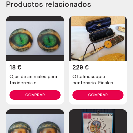
Productos relacionados
18
€
229
€
Ojos de animales para
Oftalmoscopio
taxidermia o
centenario. Finales
manualidades. 3 cm de
s.XIX. Fabricante
diámetro. Pareja.
Morton. Old
COMPRAR
COMPRAR
ophthalmoscope.