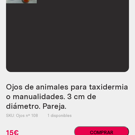
Ojos de animales para taxidermia
o manualidades. 3 cm de
diámetro. Pareja.
SKU:
Ojos nº 108
1 disponibles
Ojos
15
€
COMPRAR