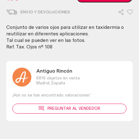
de
animales
ENVIO Y DEVOLUCIONES
para
taxidermia
o
Conjunto de varios ojos para utilizar en taxidermia o
manualidades.
reutilizar en diferentes aplicaciones.
3
Tal cual se pueden ver en las fotos.
cm
Ref. Tax. Ojos nº 108
de
diámetro.
Pareja.
Antiguo Rincón
cantidad
6816 objetos en venta
Madrid,
España
¡Aún no se han encontrado valoraciones!
PREGUNTAR AL VENDEDOR