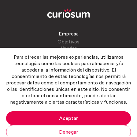
Empresa
Objetivos
Vender
Blog
Para ofrecer las mejores experiencias, utilizamos
tecnologías como las cookies para almacenar y/o
acceder a la información del dispositivo. El
Atención al cliente
consentimiento de estas tecnologías nos permitirá
Contactar
procesar datos como el comportamiento de navegación
Manual del vendedor
o las identificaciones únicas en este sitio. No consentir
o retirar el consentimiento, puede afectar
negativamente a ciertas características y funciones.
Aceptar
Política del servicio
|
Política de privacidad
|
Política de Cookies
Copyright ©2026 Curiosum S.L. Todos los derechos reservados.
Denegar