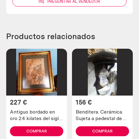
PREGUNTAR AL VENDEDOR
Productos relacionados
227
€
156
€
Antiguo bordado en
Benditera. Cerámica.
oro 24 kilates del siglo
Sujeta a pedestal de
XIX (tejido de seda)
madera. Aguamanil.
COMPRAR
COMPRAR