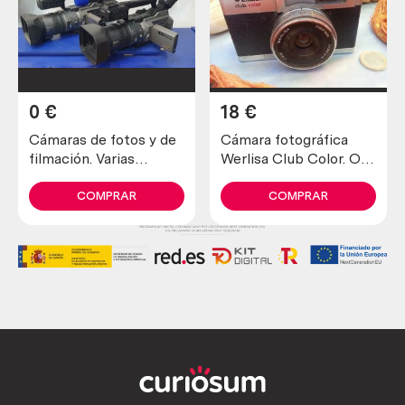
0
€
18
€
Cámaras de fotos y de
Cámara fotográfica
filmación. Varias
Werlisa Club Color. Old
unidades para alquilar a
camera.
productoras.
COMPRAR
COMPRAR