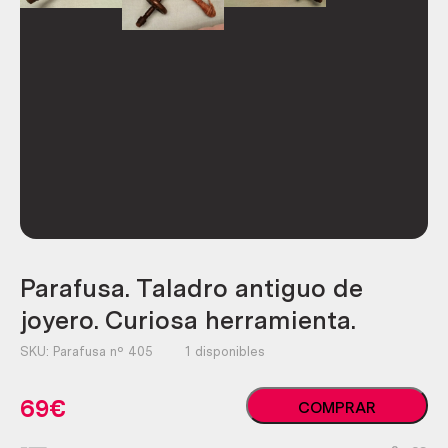
Parafusa. Taladro antiguo de
joyero. Curiosa herramienta.
SKU:
Parafusa nº 405
1 disponibles
Parafusa.
69
€
COMPRAR
Taladro
antiguo