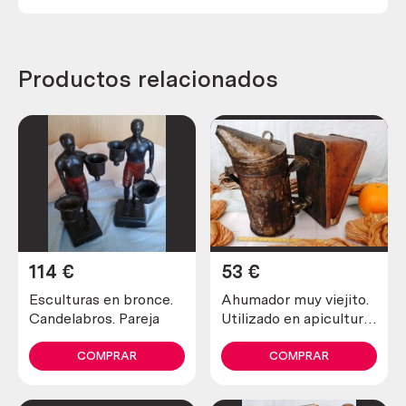
Productos relacionados
114
€
53
€
Esculturas en bronce.
Ahumador muy viejito.
Candelabros. Pareja
Utilizado en apicultura
para tranquilizar a las
abejas
COMPRAR
COMPRAR