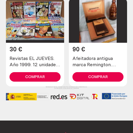
30
€
90
€
Revistas EL JUEVES.
Afeitadora antigua
Año 1999. 12 unidades
marca Remington.
diferentes.
Preciosa pieza de
colección
COMPRAR
COMPRAR