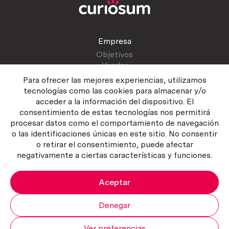
Empresa
Objetivos
Vender
Blog
Para ofrecer las mejores experiencias, utilizamos
tecnologías como las cookies para almacenar y/o
acceder a la información del dispositivo. El
Atención al cliente
consentimiento de estas tecnologías nos permitirá
Contactar
procesar datos como el comportamiento de navegación
Manual del vendedor
o las identificaciones únicas en este sitio. No consentir
o retirar el consentimiento, puede afectar
negativamente a ciertas características y funciones.
Aceptar
Política del servicio
|
Política de privacidad
|
Política de Cookies
Copyright ©2026 Curiosum S.L. Todos los derechos reservados.
Denegar
Ver preferencias