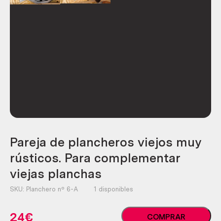
Pareja de plancheros viejos muy
rústicos. Para complementar
viejas planchas
SKU:
Planchero nº 6-A
1 disponibles
Pareja
24
€
COMPRAR