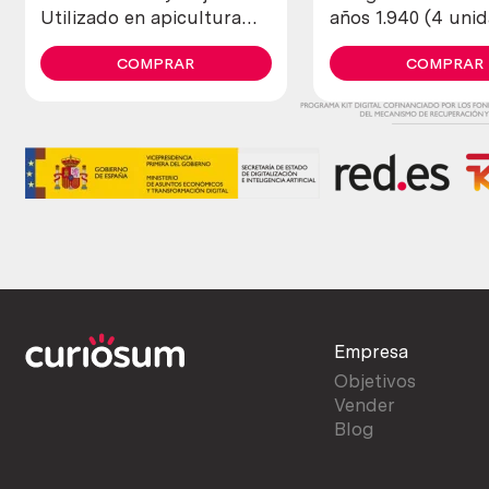
Utilizado en apicultura
años 1.940 (4 uni
para tranquilizar a las
diferentes)
abejas
COMPRAR
COMPRAR
Empresa
Objetivos
Vender
Blog