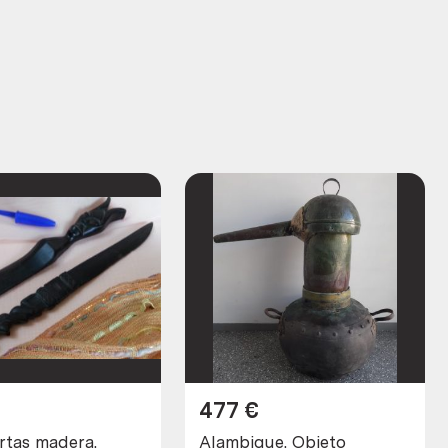
477
€
rtas madera.
Alambique. Objeto