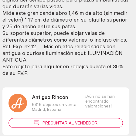
cantidad
que durarán varias vidas.
Mide este gran candelabro 1,46 m de alto (sin medir
el velón) * 17 cm de diámetro en su platillo superior
y 25 de ancho entre sus patas.
Su soporte superior, puede alojar velas de
diferentes diámetros como velones o incluso cirios.
Ref. Exp. nº 12 Más objetos relacionados con
antigua o curiosa iluminación aquí: ILUMINACIÓN
ANTIGUA
Este objeto para alquiler en rodajes cuesta el 30%
de su P.V.P.
¡Aún no se han
Antiguo Rincón
encontrado
6816 objetos en venta
valoraciones!
Madrid,
España
PREGUNTAR AL VENDEDOR