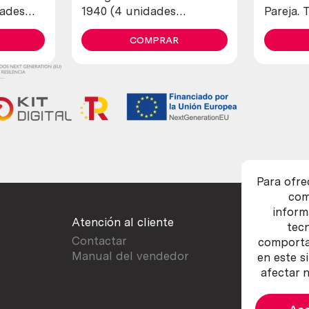
dades
1940 (4 unidades
Pareja. 
diferentes)
COMPRAR
Para ofre
com
inform
Atención al cliente
tec
Contactar
comportam
Manual del vendedor
en este s
afectar n