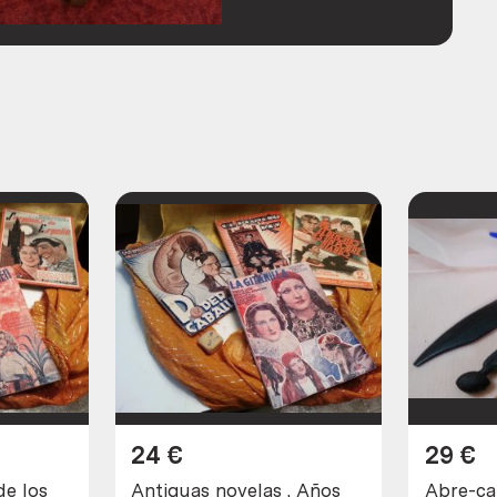
24
€
29
€
de los
Antiguas novelas . Años
Abre-ca