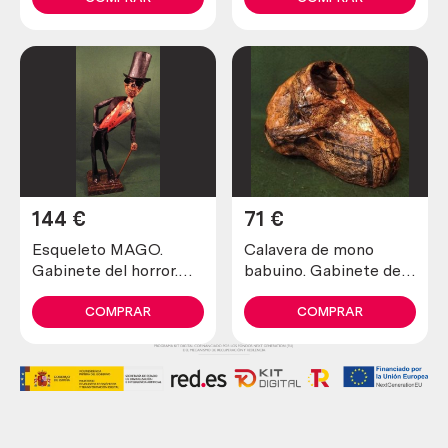
naturales en colegios.
144
€
71
€
Esqueleto MAGO.
Calavera de mono
Gabinete del horror.
babuino. Gabinete del
Obra realizada en
horror. Obra realizada
papel maché. Origen
en papel maché.
COMPRAR
COMPRAR
británico.
Origen británico.