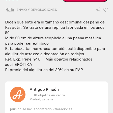
momificado
de
ENVIO Y DEVOLUCIONES
Rasputín.
Réplica
en
Dicen que este era el tamaño descomunal del pene de
fibra
Rasputín. Se trata de una réplica fabricada en los años
de
80
vidrio
Mide 33 cm de altura acoplado a una peana metálica
y
para poder ser exhibido.
poliester.
Esta pieza tan horrorosa también está disponible para
Con
alquiler de atrezzo o decoración en rodajes.
soporte.
Ref. Exp. Pene nº 6 Más objetos relacionados
Miembro.
aquí: ERÓTIKA
cantidad
El precio del alquiler es del 30% de su P.V.P.
Antiguo Rincón
6816 objetos en venta
Madrid,
España
¡Aún no se han encontrado valoraciones!