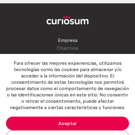
Empresa
Objetivos
Vender
Blog
Para ofrecer las mejores experiencias, utilizamos
tecnologías como las cookies para almacenar y/o
acceder a la información del dispositivo. El
Atención al cliente
consentimiento de estas tecnologías nos permitirá
Contactar
procesar datos como el comportamiento de navegación
Manual del vendedor
o las identificaciones únicas en este sitio. No consentir
o retirar el consentimiento, puede afectar
negativamente a ciertas características y funciones.
Aceptar
Política del servicio
|
Política de privacidad
|
Política de Cookies
Copyright ©2026 Curiosum S.L. Todos los derechos reservados.