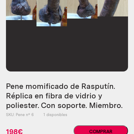
Pene momificado de Rasputín.
Réplica en fibra de vidrio y
poliester. Con soporte. Miembro.
SKU:
Pene nº 6
1 disponibles
Pene
198
€
COMPRAR