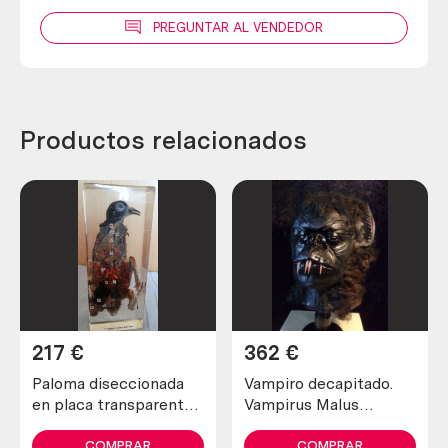
PREGUNTAR AL VENDEDOR
Productos relacionados
217
€
362
€
Paloma diseccionada
Vampiro decapitado.
en placa transparente.
Vampirus Malus
Especial para
Rumanius. Obra
asignatura de ciencias
exclusiva,
COMPRAR
COMPRAR