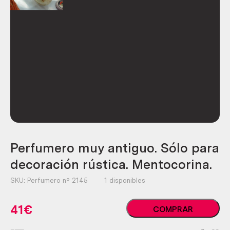
Perfumero muy antiguo. Sólo para
decoración rústica. Mentocorina.
SKU:
Perfumero nº 2145
1 disponibles
Perfumero
41
€
COMPRAR
muy
antiguo.