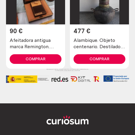
90
€
477
€
Afeitadora antigua
Alambique. Objeto
marca Remington.
centenario. Destilador
Preciosa pieza de
fabricado en pesado
colección
cobre. 80 litros.
COMPRAR
COMPRAR