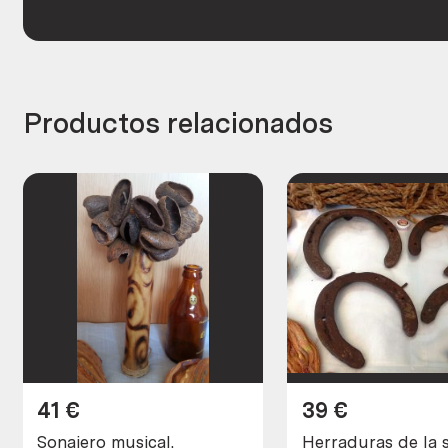
Productos relacionados
41
€
39
€
Sonajero musical.
Herraduras de la s