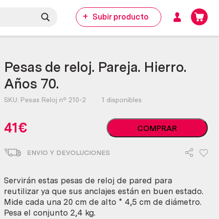
Subir producto
Pesas de reloj. Pareja. Hierro.
Años 70.
SKU:
Pesas Reloj nº 210-2
1 disponibles
Pesas
41
€
COMPRAR
de
reloj.
ENVIO Y DEVOLUCIONES
Pareja.
Hierro.
Años
Servirán estas pesas de reloj de pared para
70.
reutilizar ya que sus anclajes están en buen estado.
cantidad
Mide cada una 20 cm de alto * 4,5 cm de diámetro.
Pesa el conjunto 2,4 kg.