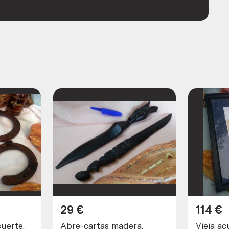
29
€
114
€
uerte.
Abre-cartas madera.
Vieja ac