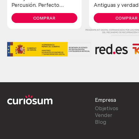
Percusión. Perfecto
Antiguas y verdad
estado general.
(lote de 4 unidade
COMPRAR
COMPRAR
Empresa
Objetivos
Vender
Blog