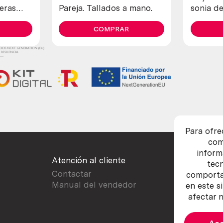
eras
Pareja. Tallados a mano.
sonia de
s)
COMPRAR
Para ofre
com
inform
Atención al cliente
tec
Contactar
comportam
Manual del vendedor
en este s
afectar n