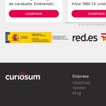
de carabaña. Emblemática.
Años 1960 (4 uni
Vacía
diferentes)
COMPRAR
COMPRAR
Empresa
Objetivos
Vender
Blog