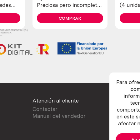
dades
Preciosa pero incompleta
(4 unida
y en mal estado.
COMPRAR
Para ofre
com
inform
Atención al cliente
tec
Contactar
comportam
Manual del vendedor
en este s
afectar n