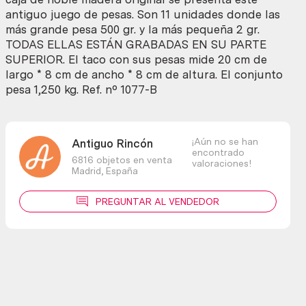
de
antiguo juego de pesas. Son 11 unidades donde las
11
más grande pesa 500 gr. y la más pequeña 2 gr.
pesas
TODAS ELLAS ESTÁN GRABADAS EN SU PARTE
antiguas
SUPERIOR. El taco con sus pesas mide 20 cm de
cantidad
largo * 8 cm de ancho * 8 cm de altura. El conjunto
pesa 1,250 kg. Ref. nº 1077-B
¡Aún no se han
Antiguo Rincón
encontrado
6816 objetos en venta
valoraciones!
Madrid,
España
PREGUNTAR AL VENDEDOR