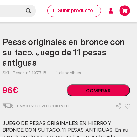
Subir producto
Pesas originales en bronce con
su taco. Juego de 11 pesas
antiguas
SKU:
Pesas nº 1077-B
1 disponibles
Pesas
96
€
COMPRAR
originales
en
ENVIO Y DEVOLUCIONES
bronce
con
su
JUEGO DE PESAS ORIGINALES EN HIERRO Y
taco.
BRONCE CON SU TACO. 11 PESAS ANTIGUAS: En su
Juego
caja de noble madera original se presenta este