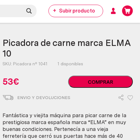
Subir producto
Picadora de carne marca ELMA
10
SKU:
Picadora nº 1041
1 disponibles
Picadora
53
€
COMPRAR
de
carne
ENVIO Y DEVOLUCIONES
marca
ELMA
10
Fantástica y viejita máquina para picar carne de la
cantidad
prestigiosa marca española marca “ELMA” en muy
buenas condiciones. Pertenecía a una vieja
ferretería que cerró sus puertas hace más de 40