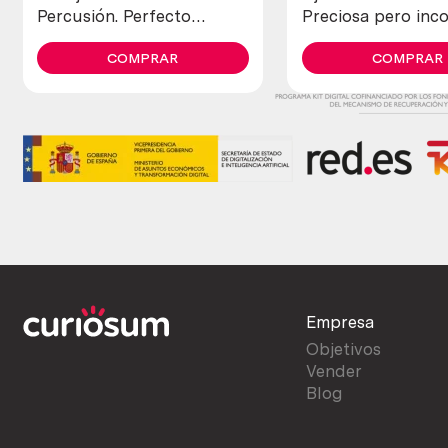
Percusión. Perfecto
Preciosa pero inc
estado general.
y en mal estado.
COMPRAR
COMPRAR
Empresa
Objetivos
Vender
Blog