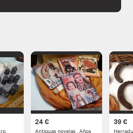
24
€
39
€
ro.
Antiguas novelas . Años
Herradur