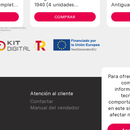
ompleta
1940 (4 unidades
Antigua
diferentes)
(lote de
COMPRAR
Para ofre
com
inform
Atención al cliente
tec
Contactar
comportam
Manual del vendedor
en este s
afectar n