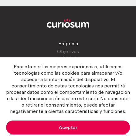
Empresa
Objetivos
Vender
Blog
Para ofrecer las mejores experiencias, utilizamos
tecnologías como las cookies para almacenar y/o
acceder a la información del dispositivo. El
Atención al cliente
consentimiento de estas tecnologías nos permitirá
Contactar
procesar datos como el comportamiento de navegación
Manual del vendedor
o las identificaciones únicas en este sitio. No consentir
o retirar el consentimiento, puede afectar
negativamente a ciertas características y funciones.
Aceptar
Política del servicio
|
Política de privacidad
|
Política de Cookies