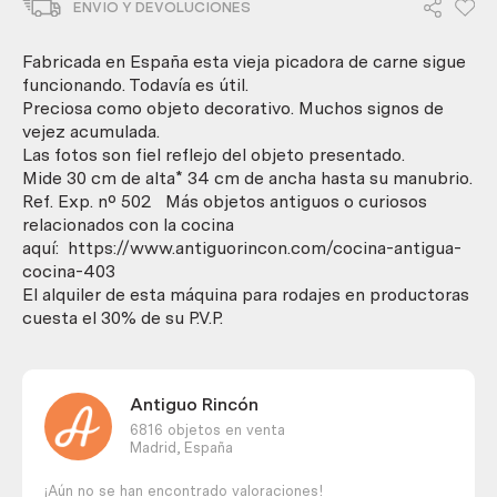
ENVIO Y DEVOLUCIONES
marca
elma
nº
Fabricada en España esta vieja picadora de carne sigue
22.
funcionando. Todavía es útil.
Vieja
Preciosa como objeto decorativo. Muchos signos de
máquina
vejez acumulada.
todavía
Las fotos son fiel reflejo del objeto presentado.
útil.
Mide 30 cm de alta* 34 cm de ancha hasta su manubrio.
cantidad
Ref. Exp. nº 502 Más objetos antiguos o curiosos
relacionados con la cocina
aquí: https://www.antiguorincon.com/cocina-antigua-
cocina-403
El alquiler de esta máquina para rodajes en productoras
cuesta el 30% de su P.V.P.
Antiguo Rincón
6816 objetos en venta
Madrid,
España
¡Aún no se han encontrado valoraciones!