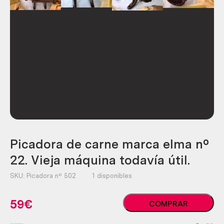
Picadora de carne marca elma nº
22. Vieja máquina todavía útil.
SKU:
Picadora nº 502
1 disponibles
Picadora
59
€
COMPRAR
de
carne