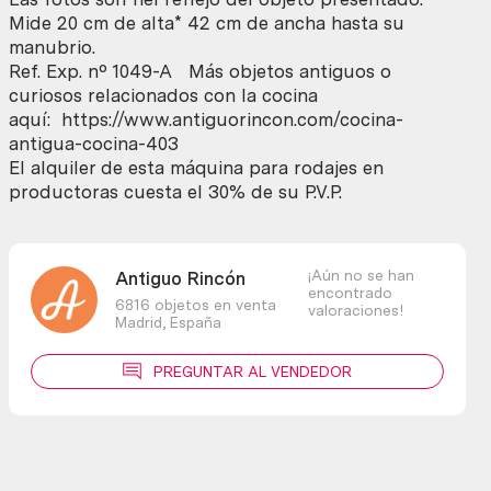
estado
Mide 20 cm de alta* 42 cm de ancha hasta su
general.
manubrio.
cantidad
Ref. Exp. nº 1049-A Más objetos antiguos o
curiosos relacionados con la cocina
aquí: https://www.antiguorincon.com/cocina-
antigua-cocina-403
El alquiler de esta máquina para rodajes en
productoras cuesta el 30% de su P.V.P.
¡Aún no se han
Antiguo Rincón
encontrado
6816 objetos en venta
valoraciones!
Madrid,
España
PREGUNTAR AL VENDEDOR