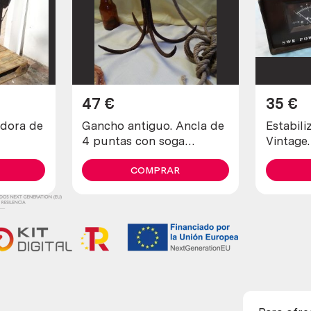
47
€
35
€
dora de
Gancho antiguo. Ancla de
Estabili
4 puntas con soga
Vintage
incluida. Antiguo apero.
televiso
COMPRAR