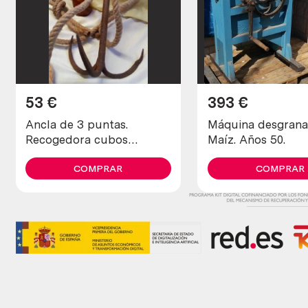
53
€
393
€
Ancla de 3 puntas.
Máquina desgrana
Recogedora cubos
Maíz. Años 50.
perdidos en pozo. Con
soga incluida.
COMPRAR
COMPRAR