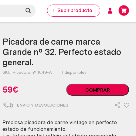
Subir producto
Picadora de carne marca
Grande nº 32. Perfecto estado
general.
SKU:
Picadora nº 1049-A
1 disponibles
Picadora
59
€
COMPRAR
de
carne
ENVIO Y DEVOLUCIONES
marca
Grande
nº
Preciosa picadora de carne vintage en perfecto
32.
estado de funcionamiento.
Perfecto
Las fotos son fiel reflejo del objeto presentado.