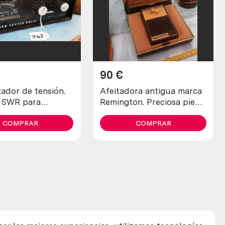
90
€
zador de tensión.
Afeitadora antigua marca
. SWR para
Remington. Preciosa pieza
res antiguos.
de colección
COMPRAR
COMPRAR