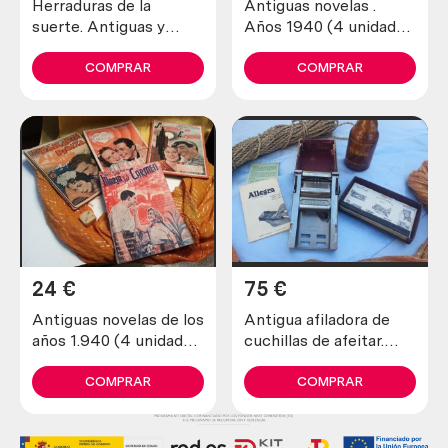
Herraduras de la
Antiguas novelas .
suerte. Antiguas y
Años 1940 (4 unidades
verdaderas (lote de 4
diferentes)
unidades)
COMPRAR
COMPRAR
24
€
75
€
Antiguas novelas de los
Antigua afiladora de
años 1.940 (4 unidades
cuchillas de afeitar.
diferentes)
Marca allegro.
COMPRAR
COMPRAR