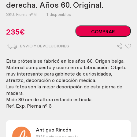
derecha. Años 60. Original.
SKU:
Pierna nº 6
1 disponibles
Pierna.
235
€
COMPRAR
Prótesis
de
ENVIO Y DEVOLUCIONES
vieja
pierna
derecha.
Esta prótesis se fabricó en los años 60. Origen belga.
Años
Material compuesto y cuero en su fabricación. Objeto
60.
muy interesante para gabinete de curiosidades,
Original.
atrezzo, decoración o colección médica.
cantidad
Las fotos son la mejor descripción de esta pierna de
madera.
Mide 80 cm de altura estando estirada..
Ref. Exp. Pierna nº 6
Antiguo Rincón
6816 objetos en venta