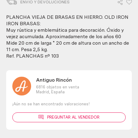
ENVIO Y DEVOLUCIONES
brasas
en
hierro.
PLANCHA VIEJA DE BRASAS EN HIERRO. OLD IRON
Old
IRON BRASAS:
iron
Muy rústica y emblemática para decoración. Óxido y
iron
vejez acumulada. Aproximadamente de los años 60
brasas.
Mide 20 cm de larga * 20 cm de altura con un ancho de
cantidad
11 cm. Pesa 2,5 kg.
Ref. PLANCHAS nº 103
Antiguo Rincón
6816 objetos en venta
Madrid,
España
¡Aún no se han encontrado valoraciones!
PREGUNTAR AL VENDEDOR