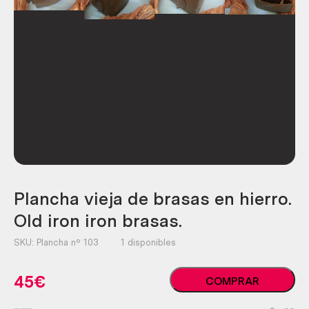
Plancha vieja de brasas en hierro.
Old iron iron brasas.
SKU:
Plancha nº 103
1 disponibles
Plancha
45
€
COMPRAR
vieja
de