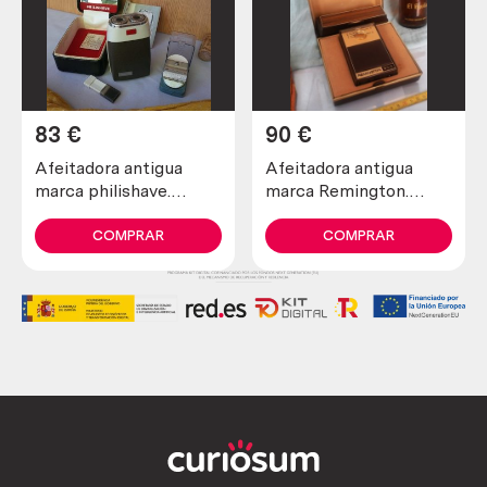
83
€
90
€
Afeitadora antigua
Afeitadora antigua
marca philishave.
marca Remington.
Preciosa pieza de
Preciosa pieza de
colección
colección
COMPRAR
COMPRAR