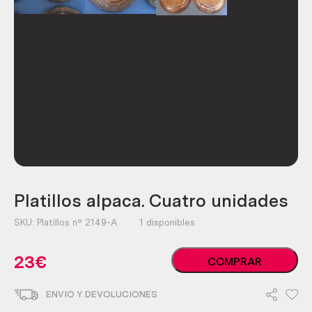
Platillos alpaca. Cuatro unidades
SKU:
Platillos nº 2149-A
1 disponibles
Platillos
23
€
COMPRAR
alpaca.
Cuatro
ENVIO Y DEVOLUCIONES
unidades