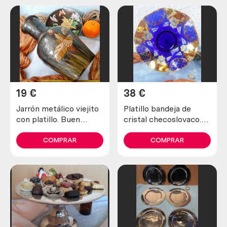
19
€
38
€
Jarrón metálico viejito
Platillo bandeja de
con platillo. Buen
cristal checoslovaco.
estado
Años 70
COMPRAR
COMPRAR