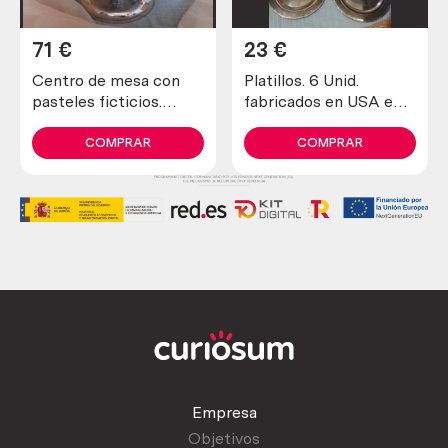
71
€
23
€
Centro de mesa con
Platillos. 6 Unid.
pasteles ficticios.
fabricados en USA en
Preciosa pieza de
los años 70
decoración de los años
COMPRAR
COMPRAR
80.
Empresa
Objetivos