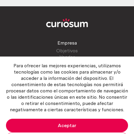
Empresa
Objetivos
Vender
Blog
Para ofrecer las mejores experiencias, utilizamos
tecnologías como las cookies para almacenar y/o
acceder a la información del dispositivo. El
Atención al cliente
consentimiento de estas tecnologías nos permitirá
Contactar
procesar datos como el comportamiento de navegación
Manual del vendedor
o las identificaciones únicas en este sitio. No consentir
o retirar el consentimiento, puede afectar
negativamente a ciertas características y funciones.
Aceptar
Política del servicio
|
Política de privacidad
|
Política de Cookies