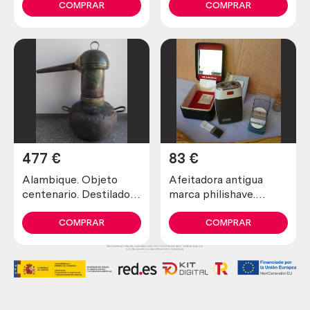
Años 30
COMPRAR
COMPRAR
477
€
83
€
Alambique. Objeto
Afeitadora antigua
centenario. Destilador
marca philishave.
fabricado en pesado
Preciosa pieza de
cobre. 80 litros.
colección
COMPRAR
COMPRAR