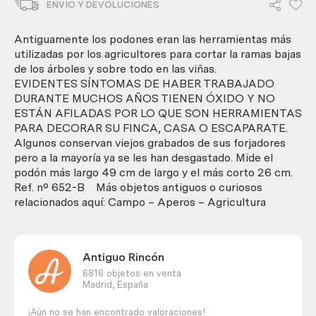
ENVIO Y DEVOLUCIONES
tres
antiguos
podones.
Antiguamente los podones eran las herramientas más
Muy
utilizadas por los agricultores para cortar la ramas bajas
antiguos.
de los árboles y sobre todo en las viñas.
cantidad
EVIDENTES SÍNTOMAS DE HABER TRABAJADO
DURANTE MUCHOS AÑOS TIENEN ÓXIDO Y NO
ESTÁN AFILADAS POR LO QUE SON HERRAMIENTAS
PARA DECORAR SU FINCA, CASA O ESCAPARATE.
Algunos conservan viejos grabados de sus forjadores
pero a la mayoría ya se les han desgastado. Mide el
podón más largo 49 cm de largo y el más corto 26 cm.
Ref. nº 652-B Más objetos antiguos o curiosos
relacionados aquí: Campo – Aperos – Agricultura
Antiguo Rincón
6816 objetos en venta
Madrid,
España
¡Aún no se han encontrado valoraciones!