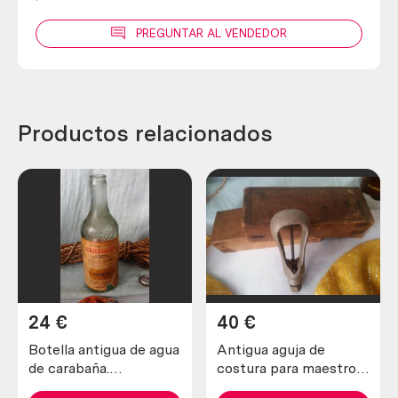
PREGUNTAR AL VENDEDOR
Productos relacionados
24
€
40
€
Botella antigua de agua
Antigua aguja de
de carabaña.
costura para maestros
Emblemática. Vacía
zapateros y curtidores.