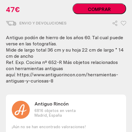
Podón
47
€
COMPRAR
de
hierro.
ENVIO Y DEVOLUCIONES
Antigua
Macheta.
Años
Antiguo podón de hierro de los años 60. Tal cual puede
60
verse en las fotografías.
cantidad
Mide de largo total 36 cm y su hoja 22 cm de largo * 14
cm de ancho
Ref. Exp. Cocina nº 652-R Más objetos relacionados
con herramientas antiguas
aquí: https://www.antiguorincon.com/herramientas-
antiguas-y-curiosas-8
Antiguo Rincón
6816 objetos en venta
Madrid,
España
¡Aún no se han encontrado valoraciones!