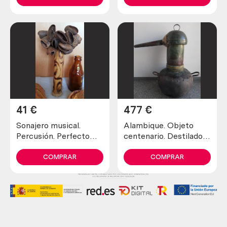
41
€
477
€
Sonajero musical.
Alambique. Objeto
Percusión. Perfecto
centenario. Destilador
estado general.
fabricado en pesado
cobre. 80 litros.
COMPRAR
COMPRAR