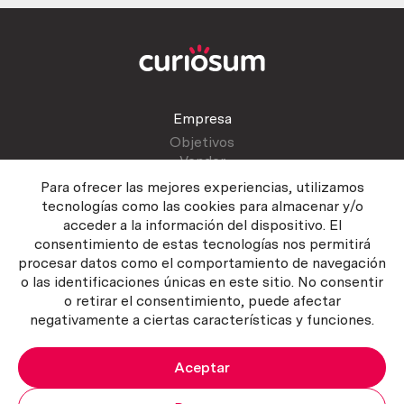
Empresa
Objetivos
Vender
Blog
Para ofrecer las mejores experiencias, utilizamos
tecnologías como las cookies para almacenar y/o
acceder a la información del dispositivo. El
Atención al cliente
consentimiento de estas tecnologías nos permitirá
Contactar
procesar datos como el comportamiento de navegación
Manual del vendedor
o las identificaciones únicas en este sitio. No consentir
o retirar el consentimiento, puede afectar
negativamente a ciertas características y funciones.
Aceptar
Política del servicio
|
Política de privacidad
|
Política de Cookies
Copyright ©2026 Curiosum S.L. Todos los derechos reservados.