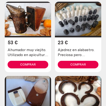
53
€
23
€
Ahumador muy viejito.
Ajedrez en alabastro.
Utilizado en apicultura
Preciosa pero
para tranquilizar a las
incompleta y en mal
abejas
estado.
COMPRAR
COMPRAR