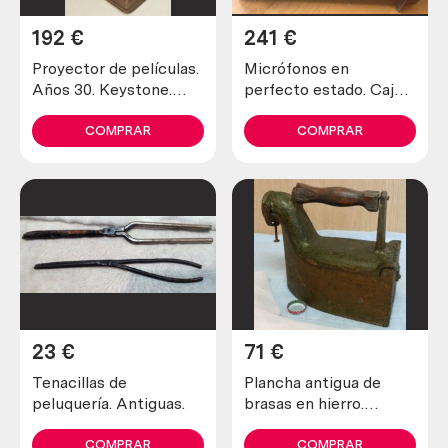
192
€
241
€
Proyector de películas.
Micrófonos en
Años 30. Keystone.
perfecto estado. Caja
Americano.
original con 3 micros
de voz.
COMPRAR
COMPRAR
23
€
71
€
Tenacillas de
Plancha antigua de
peluquería. Antiguas.
brasas en hierro.
Asidera en madera.
COMPRAR
COMPRAR