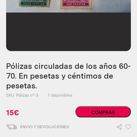
Pólizas circuladas de los años 60-
70. En pesetas y céntimos de
pesetas.
SKU:
Pólizas nº 3
1 disponibles
Pólizas
15
€
COMPRAR
circuladas
de
ENVIO Y DEVOLUCIONES
los
años