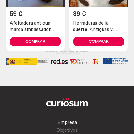
59
€
39
€
Afeitadora antigua
Herraduras de la
marca ambassador.
suerte. Antiguas y
Preciosa pieza de
verdaderas (lote de 4
colección
unidades)
COMPRAR
COMPRAR
Empresa
Objetivos