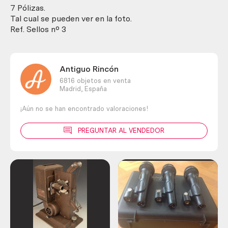
60-
7 Pólizas.
70.
Tal cual se pueden ver en la foto.
En
Ref. Sellos nº 3
pesetas
y
céntimos
Antiguo Rincón
de
6816 objetos en venta
pesetas.
Madrid,
España
cantidad
¡Aún no se han encontrado valoraciones!
PREGUNTAR AL VENDEDOR