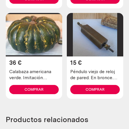
36
€
15
€
Calabaza americana
Péndulo viejo de reloj
verde. Imitación
de pared. En bronce.
alimentos.
Pesado. Para reutilizar.
Old clock pendulum
COMPRAR
COMPRAR
Productos relacionados