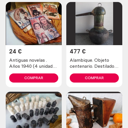
24
€
477
€
Antiguas novelas .
Alambique. Objeto
Años 1940 (4 unidades
centenario. Destilador
diferentes)
fabricado en pesado
cobre. 80 litros.
COMPRAR
COMPRAR