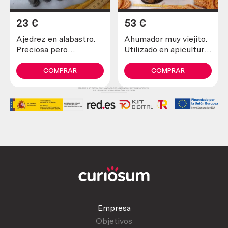
23
€
53
€
Ajedrez en alabastro.
Ahumador muy viejito.
Preciosa pero
Utilizado en apicultura
incompleta y en mal
para tranquilizar a las
estado.
abejas
COMPRAR
COMPRAR
Empresa
Objetivos