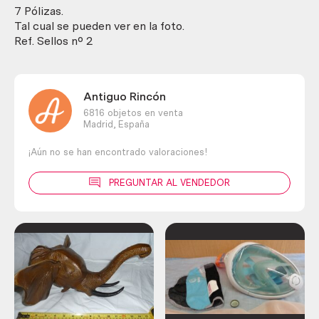
60-
7 Pólizas.
70.
Tal cual se pueden ver en la foto.
En
Ref. Sellos nº 2
pesetas
y
céntimos
Antiguo Rincón
de
6816 objetos en venta
pesetas.
Madrid,
España
cantidad
¡Aún no se han encontrado valoraciones!
PREGUNTAR AL VENDEDOR