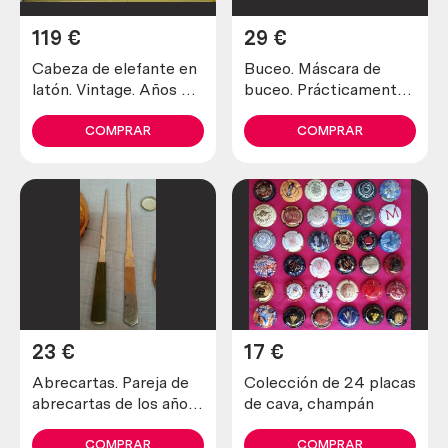
119
€
29
€
Cabeza de elefante en
Buceo. Máscara de
latón. Vintage. Años 70.
buceo. Prácticamente
Pátina en bronce. Más
nueva.
de 2 kg.
COMPRAR
COMPRAR
23
€
17
€
Abrecartas. Pareja de
Colección de 24 placas
abrecartas de los años
de cava, champán
80
COMPRAR
COMPRAR