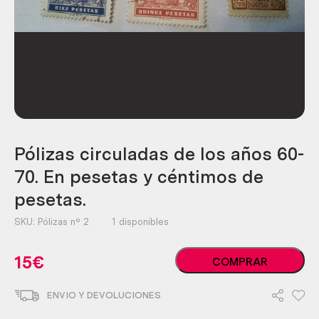
Pólizas circuladas de los años 60-
70. En pesetas y céntimos de
pesetas.
SKU:
Pólizas nº 2
1 disponibles
Pólizas
15
€
COMPRAR
circuladas
de
ENVIO Y DEVOLUCIONES
los
años