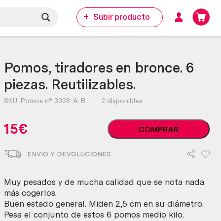
Subir producto
Pomos, tiradores en bronce. 6
piezas. Reutilizables.
SKU:
Pomos nº 3028-A-B
2 disponibles
Pomos,
15
€
COMPRAR
tiradores
en
ENVIO Y DEVOLUCIONES
bronce.
6
piezas.
Muy pesados y de mucha calidad que se nota nada
Reutilizables.
más cogerlos.
cantidad
Buen estado general. Miden 2,5 cm en su diámetro.
Pesa el conjunto de estos 6 pomos medio kilo.