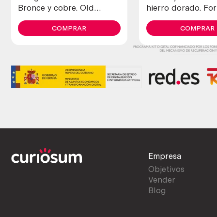
Bronce y cobre. Old
hierro dorado. Fo
warming pans. Brass and
péndulo.
copper
COMPRAR
COMPRAR
Empresa
Objetivos
Vender
Blog