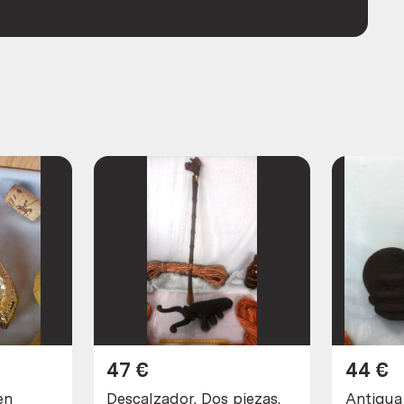
47
€
44
€
en
Descalzador. Dos piezas.
Antigua 