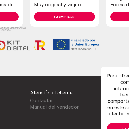
rma de
Muy original y viejito.
Forma d
COMPRAR
Para ofre
com
inform
Atención al cliente
tec
Contactar
comportam
Manual del vendedor
en este s
afectar n