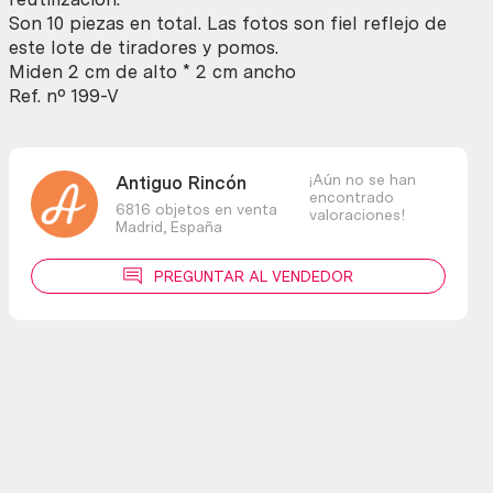
de
Son 10 piezas en total. Las fotos son fiel reflejo de
10
este lote de tiradores y pomos.
unidades
Miden 2 cm de alto * 2 cm ancho
cantidad
Ref. nº 199-V
¡Aún no se han
Antiguo Rincón
encontrado
6816 objetos en venta
valoraciones!
Madrid,
España
PREGUNTAR AL VENDEDOR