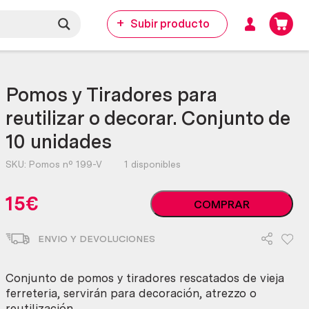
Subir producto
Pomos y Tiradores para
reutilizar o decorar. Conjunto de
10 unidades
SKU:
Pomos nº 199-V
1 disponibles
Pomos
15
€
COMPRAR
y
Tiradores
ENVIO Y DEVOLUCIONES
para
reutilizar
o
Conjunto de pomos y tiradores rescatados de vieja
decorar.
ferreteria, servirán para decoración, atrezzo o
Conjunto
reutilización.