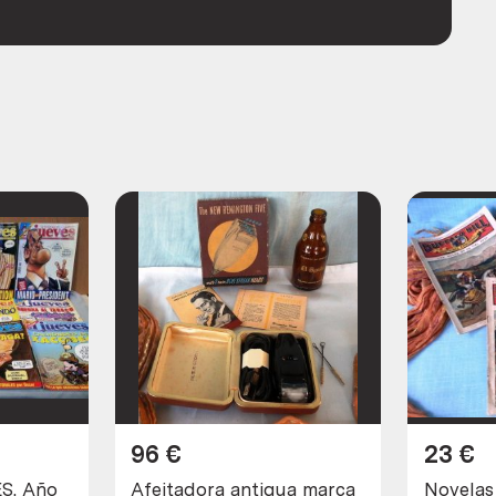
96
€
23
€
ES. Año
Afeitadora antigua marca
Novelas 