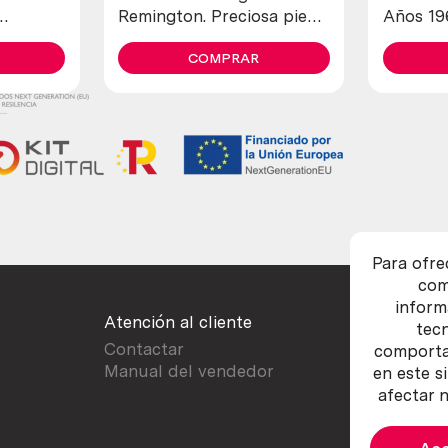
Remington. Preciosa pieza
Años 19
de colección
diferent
COMPRAR
Para ofre
com
inform
Atención al cliente
tec
Contactar
comportam
Manual del vendedor
en este s
afectar n