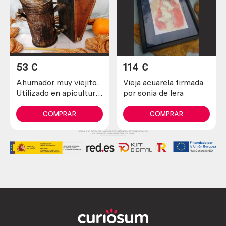
53
€
114
€
Ahumador muy viejito.
Vieja acuarela firmada
Utilizado en apicultura
por sonia de lera
para tranquilizar a las
abejas
COMPRAR
COMPRAR