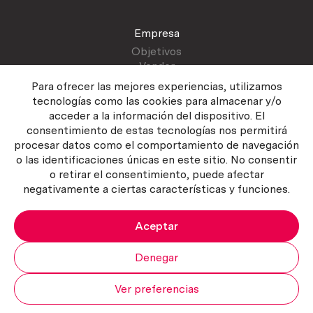
Empresa
Objetivos
Vender
Blog
Para ofrecer las mejores experiencias, utilizamos
tecnologías como las cookies para almacenar y/o
acceder a la información del dispositivo. El
Atención al cliente
consentimiento de estas tecnologías nos permitirá
Contactar
procesar datos como el comportamiento de navegación
Manual del vendedor
o las identificaciones únicas en este sitio. No consentir
o retirar el consentimiento, puede afectar
negativamente a ciertas características y funciones.
Aceptar
Política del servicio
|
Política de privacidad
|
Política de Cookies
Copyright ©2026 Curiosum S.L. Todos los derechos reservados.
Denegar
Ver preferencias
Mi cuenta
Subir
Carrito