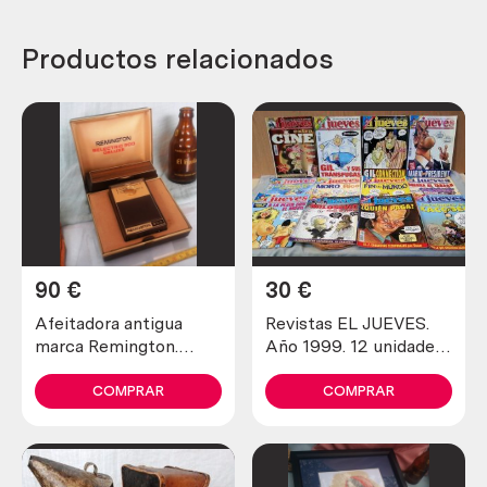
Productos relacionados
90
€
30
€
Afeitadora antigua
Revistas EL JUEVES.
marca Remington.
Año 1999. 12 unidades
Preciosa pieza de
diferentes.
colección
COMPRAR
COMPRAR