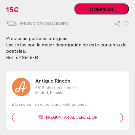
Postales
15
€
COMPRAR
antiguas
del
ENVIO Y DEVOLUCIONES
año
1915.
4
Preciosas postales antiguas.
unidades
Las fotos son la mejor descripción de este conjunto de
diferentes
postales.
cantidad
Ref. nº 3918-B
Antiguo Rincón
6816 objetos en venta
Madrid,
España
¡Aún no se han encontrado valoraciones!
PREGUNTAR AL VENDEDOR