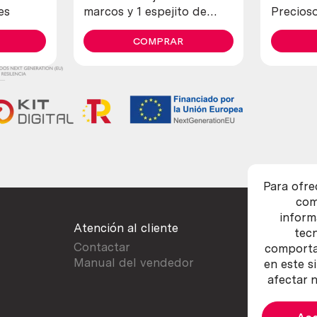
es
marcos y 1 espejito de
Precios
metal pequeño tamaño
estado g
COMPRAR
Para ofre
com
inform
Atención al cliente
tec
Contactar
comportam
Manual del vendedor
en este s
afectar n