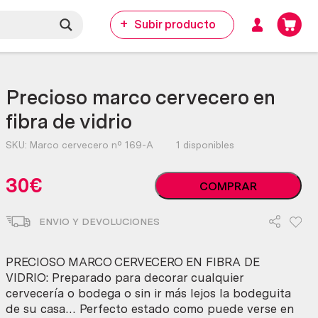
Subir producto
Precioso marco cervecero en
fibra de vidrio
SKU:
Marco cervecero nº 169-A
1 disponibles
Precioso
30
€
COMPRAR
marco
cervecero
ENVIO Y DEVOLUCIONES
en
fibra
de
PRECIOSO MARCO CERVECERO EN FIBRA DE
vidrio
VIDRIO: Preparado para decorar cualquier
cantidad
cervecería o bodega o sin ir más lejos la bodeguita
de su casa… Perfecto estado como puede verse en