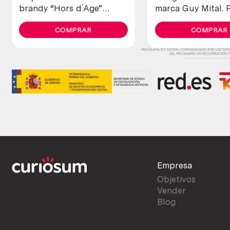
brandy “Hors d´Age”
marca Guy Mital. 
colección
restaurar. Rústica.
COMPRAR
COMPRAR
Empresa
Objetivos
Vender
Blog