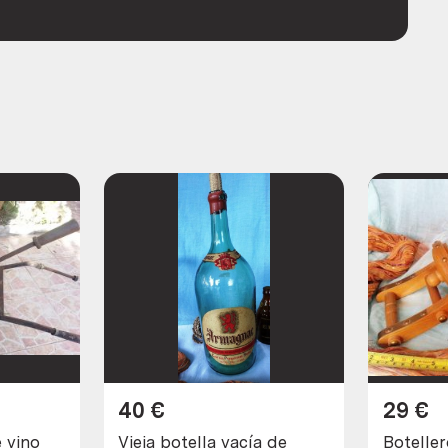
40
€
29
€
 vino
Vieja botella vacía de
Botelle