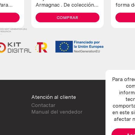
Para
Armagnac . De colección.
forma d
Enorme tamaño.
alemán
COMPRAR
Para ofre
com
inform
Atención al cliente
tec
Contactar
comportam
Manual del vendedor
en este s
afectar n