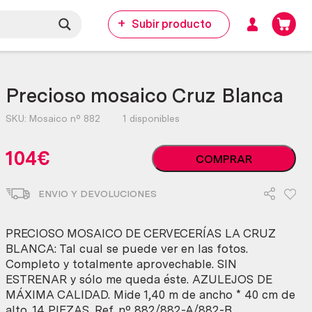
Subir producto
Precioso mosaico Cruz Blanca
SKU:
Mosaico nº 882
1 disponibles
Precioso
104
€
COMPRAR
mosaico
Cruz
ENVIO Y DEVOLUCIONES
Blanca
cantidad
PRECIOSO MOSAICO DE CERVECERÍAS LA CRUZ
BLANCA: Tal cual se puede ver en las fotos.
Completo y totalmente aprovechable. SIN
ESTRENAR y sólo me queda éste. AZULEJOS DE
MÁXIMA CALIDAD. Mide 1,40 m de ancho * 40 cm de
alto. 14 PIEZAS. Ref. nº 882/882-A/882-B