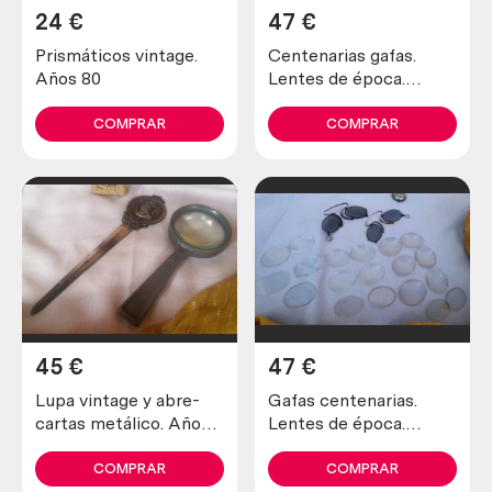
24
€
47
€
Prismáticos vintage.
Centenarias gafas.
Años 80
Lentes de época.
Hundreds of glasses.
COMPRAR
COMPRAR
45
€
47
€
Lupa vintage y abre-
Gafas centenarias.
cartas metálico. Años
Lentes de época.
70. Magnifying glass
Hundreds of glasses.
Eye lenses.
COMPRAR
COMPRAR