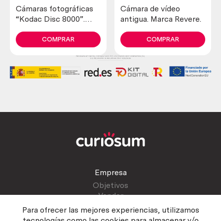
Cámaras fotográficas
Cámara de vídeo
“Kodac Disc 8000”.
antigua. Marca Revere.
Pareja.
COMPRAR
COMPRAR
Empresa
Objetivos
Vender
Blog
Para ofrecer las mejores experiencias, utilizamos
tecnologías como las cookies para almacenar y/o