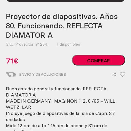
Proyector de diapositivas. Años
80. Funcionando. REFLECTA
DIAMATOR A
SKU:
Proyector nº 254
1 disponibles
Proyector
71
€
COMPRAR
de
diapositivas.
ENVIO Y DEVOLUCIONES
Años
80.
Funcionando.
Buen estado general y funcionando. REFLECTA
REFLECTA
DIAMATOR A
DIAMATOR
MADE IN GERMANY- MAGINON 1: 2, 8 /85 – WILL
A
WETZ LAR
cantidad
INcluye juego de diapositivas de la Isla de Capri. 27
unidades.
Mide 12 cm de alto * 15 cm de ancho y 31 cm de