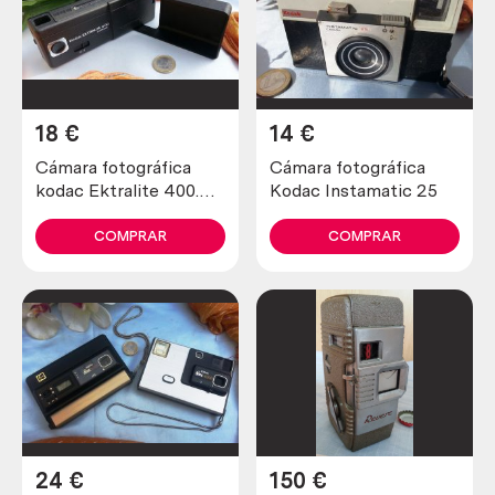
18
€
14
€
Cámara fotográfica
Cámara fotográfica
kodac Ektralite 400.
Kodac Instamatic 25
Old camera.
COMPRAR
COMPRAR
24
€
150
€