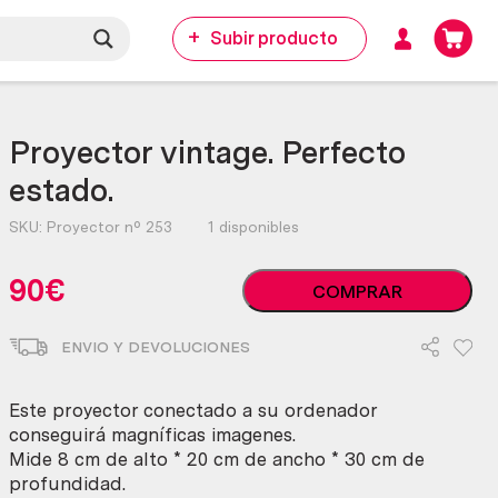
Subir producto
Proyector vintage. Perfecto
estado.
SKU:
Proyector nº 253
1 disponibles
Proyector
90
€
COMPRAR
vintage.
Perfecto
ENVIO Y DEVOLUCIONES
estado.
cantidad
Este proyector conectado a su ordenador
conseguirá magníficas imagenes.
Mide 8 cm de alto * 20 cm de ancho * 30 cm de
profundidad.