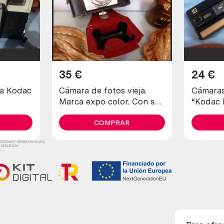
35
€
24
€
ca Kodac
Cámara de fotos vieja.
Cámaras
Marca expo color. Con su
“Kodac D
estuche original.
COMPRAR