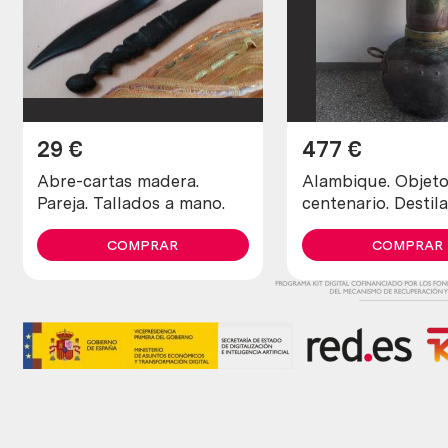
29
€
477
€
Abre-cartas madera.
Alambique. Objet
Pareja. Tallados a mano.
centenario. Destil
fabricado en pes
COMPRAR
cobre. 80 litros.
COMPRAR