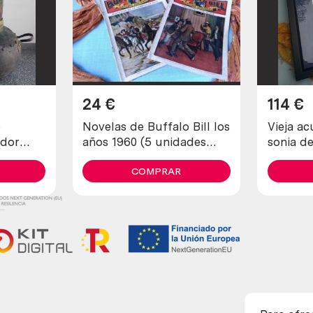
24
€
114
€
o
Novelas de Buffalo Bill los
Vieja ac
ador
años 1960 (5 unidades
sonia de
ado
diferentes)
COMPRAR