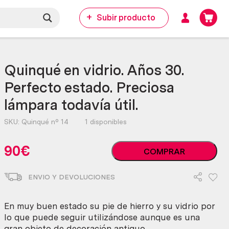
Subir producto
Quinqué en vidrio. Años 30.
Perfecto estado. Preciosa
lámpara todavía útil.
SKU:
Quinqué nº 14
1 disponibles
Quinqué
90
€
COMPRAR
en
vidrio.
ENVIO Y DEVOLUCIONES
Años
30.
Perfecto
En muy buen estado su pie de hierro y su vidrio por
estado.
lo que puede seguir utilizándose aunque es una
Preciosa
gran objeto de decoración antiguo.