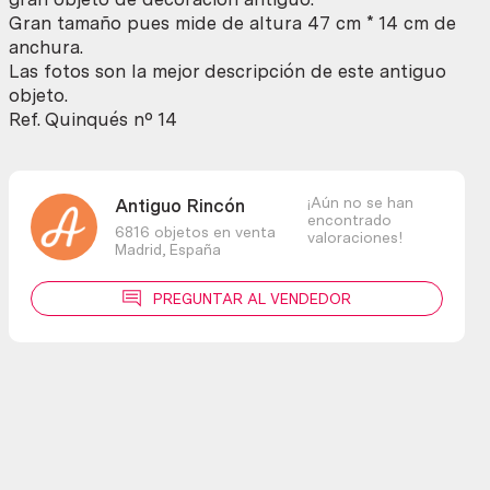
lámpara
Gran tamaño pues mide de altura 47 cm * 14 cm de
todavía
anchura.
útil.
Las fotos son la mejor descripción de este antiguo
cantidad
objeto.
Ref. Quinqués nº 14
¡Aún no se han
Antiguo Rincón
encontrado
6816 objetos en venta
valoraciones!
Madrid,
España
PREGUNTAR AL VENDEDOR