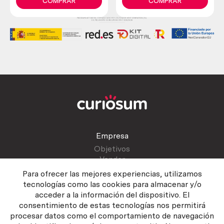
wood. Old and
Anatomical skeleton
COMPRAR
COMPRAR
beautiful desktop
Empresa
Objetivos
Vender
Blog
Para ofrecer las mejores experiencias, utilizamos
tecnologías como las cookies para almacenar y/o
acceder a la información del dispositivo. El
Atención al cliente
consentimiento de estas tecnologías nos permitirá
Contactar
procesar datos como el comportamiento de navegación
Manual del vendedor