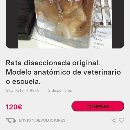
Rata diseccionada original.
Modelo anatómico de veterinario
o escuela.
SKU:
Rata nº 90-A
2 disponibles
Rata
120
€
COMPRAR
diseccionada
original.
ENVIO Y DEVOLUCIONES
Modelo
anatómico