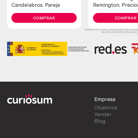
Candelabros. Pareja
Remington. Precio
de colección
COMPRAR
COMPRAR
Empresa
Objetivos
Vender
Blog