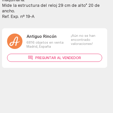
cuerda.
Mide la estructura del reloj 29 cm de alto* 20 de
Funciona.
ancho.
Marca
Ref. Exp. nº 19-A
mercede
cantidad
¡Aún no se han
Antiguo Rincón
encontrado
6816 objetos en venta
valoraciones!
Madrid,
España
PREGUNTAR AL VENDEDOR