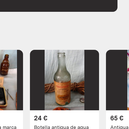
24
€
65
€
ca
Botella antigua de agua
Antigua