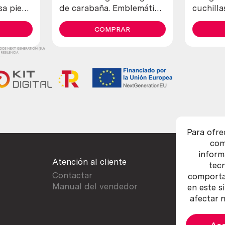
sa pieza
de carabaña. Emblemática.
cuchilla
Vacía
COMPRAR
Para ofre
com
inform
Atención al cliente
tec
Contactar
comportam
Manual del vendedor
en este s
afectar n