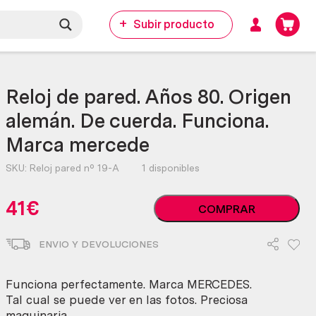
Subir producto
Reloj de pared. Años 80. Origen
alemán. De cuerda. Funciona.
Marca mercede
SKU:
Reloj pared nº 19-A
1 disponibles
Reloj
41
€
COMPRAR
de
pared.
ENVIO Y DEVOLUCIONES
Años
80.
Origen
Funciona perfectamente. Marca MERCEDES.
alemán.
Tal cual se puede ver en las fotos. Preciosa
De
maquinaria.