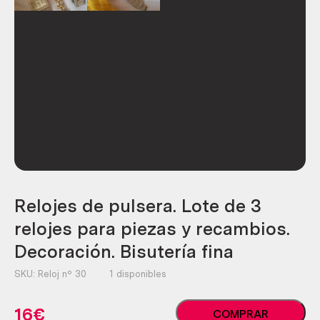
Relojes de pulsera. Lote de 3
relojes para piezas y recambios.
Decoración. Bisutería fina
SKU:
Reloj nº 30
1 disponibles
Relojes
16
€
COMPRAR