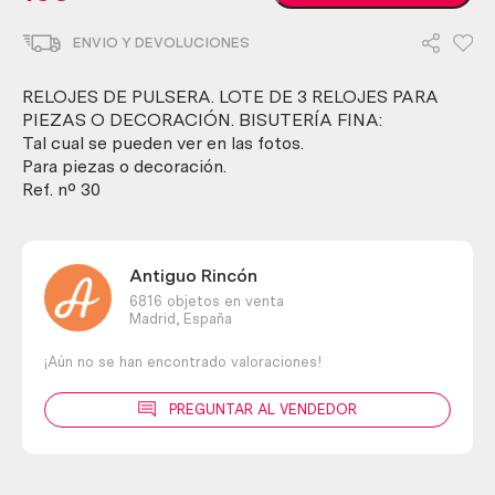
de
pulsera.
ENVIO Y DEVOLUCIONES
Lote
de
3
RELOJES DE PULSERA. LOTE DE 3 RELOJES PARA
relojes
PIEZAS O DECORACIÓN. BISUTERÍA FINA:
para
Tal cual se pueden ver en las fotos.
piezas
Para piezas o decoración.
y
Ref. nº 30
recambios.
Decoración.
Bisutería
Antiguo Rincón
fina
6816 objetos en venta
cantidad
Madrid,
España
¡Aún no se han encontrado valoraciones!
PREGUNTAR AL VENDEDOR