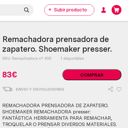
Subir producto
Remachadora prensadora de
zapatero. Shoemaker presser.
SKU:
Remachadora nº 400
1 disponibles
Remachadora
83
€
COMPRAR
prensadora
de
ENVIO Y DEVOLUCIONES
zapatero.
Shoemaker
presser.
REMACHADORA PRENSADORA DE ZAPATERO.
cantidad
SHOEMAKER REMACHADORA presser:
FANTÁSTICA HERRAMIENTA PARA REMACHAR,
TROQUELAR O PRENSAR DIVERSOS MATERIALES.