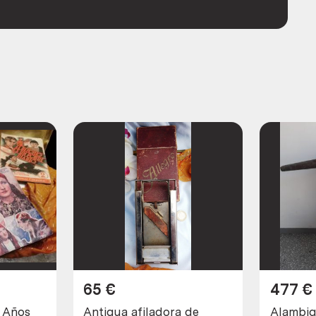
65
€
477
€
. Años
Antigua afiladora de
Alambiq