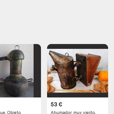
53
€
ue. Objeto
Ahumador muy viejito.