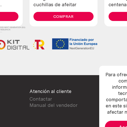
cuchillas de afeitar
centenar
fabrica
COMPRAR
cobre. 80
Para ofre
com
inform
Atención al cliente
tec
Contactar
comportam
Manual del vendedor
en este s
afectar n