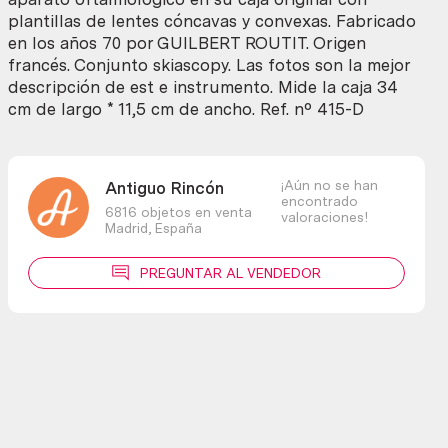
oftalmología
plantillas de lentes cóncavas y convexas. Fabricado
cantidad
en los años 70 por GUILBERT ROUTIT. Origen
francés. Conjunto skiascopy. Las fotos son la mejor
descripción de est e instrumento. Mide la caja 34
cm de largo * 11,5 cm de ancho. Ref. nº 415-D
¡Aún no se han
Antiguo Rincón
encontrado
6816 objetos en venta
valoraciones!
Madrid,
España
PREGUNTAR AL VENDEDOR