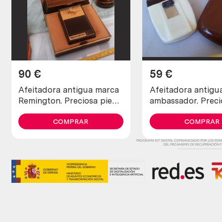
90
€
59
€
Afeitadora antigua marca
Afeitadora antigua mar
Remington. Preciosa pieza
ambassador. Preci
de colección
pieza de colecció
COMPRAR
COMPRAR