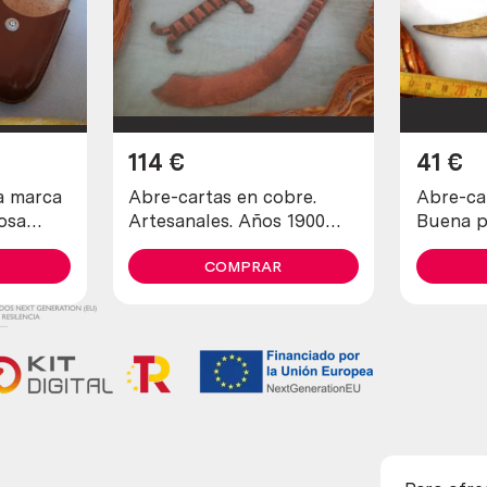
114
€
41
€
ca
Abre-cartas en cobre.
Abre-ca
osa
Artesanales. Años 1900
Buena p
n
maravillosos. Old open
letters in copper
COMPRAR