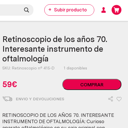
Subir producto
Retinoscopio de los años 70.
Interesante instrumento de
oftalmología
SKU:
Retinoscopio nº 415-D
1 disponibles
Retinoscopio
59
€
COMPRAR
de
los
ENVIO Y DEVOLUCIONES
años
70.
Interesante
RETINOSCOPIO DE LOS AÑOS 70. INTERESANTE
instrumento
INSTRUMENTO DE OFTALMOLOGÍA: Curioso
de
aparato oftalmológico en su caja original con