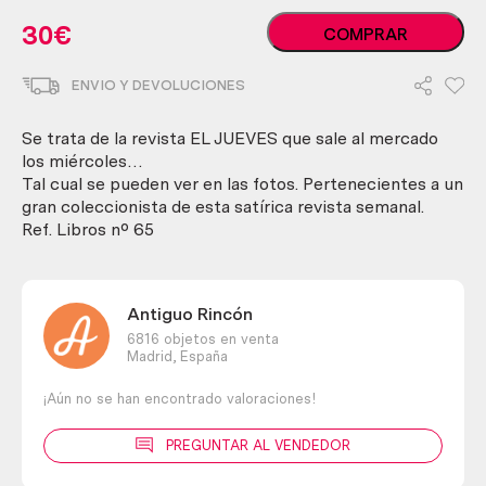
Revistas
30
€
COMPRAR
EL
JUEVES.
ENVIO Y DEVOLUCIONES
Año
1997.
12
Se trata de la revista EL JUEVES que sale al mercado
unidades
los miércoles…
diferentes.
Tal cual se pueden ver en las fotos. Pertenecientes a un
cantidad
gran coleccionista de esta satírica revista semanal.
Ref. Libros nº 65
Antiguo Rincón
6816 objetos en venta
Madrid,
España
¡Aún no se han encontrado valoraciones!
PREGUNTAR AL VENDEDOR