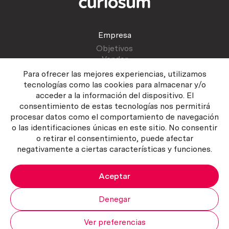
Empresa
Objetivos
Vender
Blog
Para ofrecer las mejores experiencias, utilizamos
tecnologías como las cookies para almacenar y/o
acceder a la información del dispositivo. El
Atención al cliente
consentimiento de estas tecnologías nos permitirá
Contactar
procesar datos como el comportamiento de navegación
Manual del vendedor
o las identificaciones únicas en este sitio. No consentir
o retirar el consentimiento, puede afectar
negativamente a ciertas características y funciones.
Aceptar
Política del servicio
|
Política de privacidad
|
Política de Cookies
Copyright ©2026 Curiosum S.L. Todos los derechos reservados.
Denegar
Ver preferencias