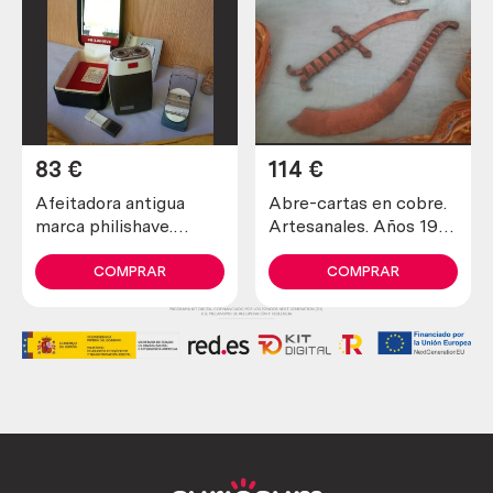
83
€
114
€
Afeitadora antigua
Abre-cartas en cobre.
marca philishave.
Artesanales. Años 1900
Preciosa pieza de
maravillosos. Old open
colección
letters in copper
COMPRAR
COMPRAR