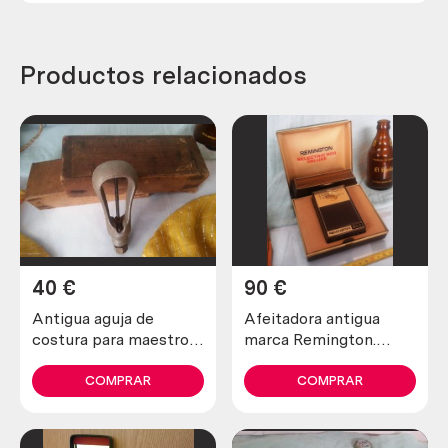
Productos relacionados
40
€
90
€
Antigua aguja de
Afeitadora antigua
costura para maestros
marca Remington.
zapateros y curtidores.
Preciosa pieza de
Años 30
colección
COMPRAR
COMPRAR