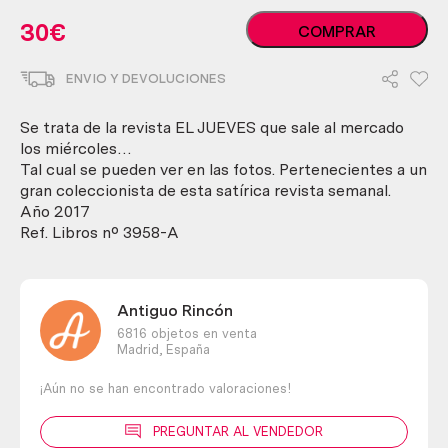
Revistas
30
€
COMPRAR
EL
JUEVES.
ENVIO Y DEVOLUCIONES
Año
2017.
12
Se trata de la revista EL JUEVES que sale al mercado
unidades
los miércoles…
diferentes.
Tal cual se pueden ver en las fotos. Pertenecientes a un
cantidad
gran coleccionista de esta satírica revista semanal.
Año 2017
Ref. Libros nº 3958-A
Antiguo Rincón
6816 objetos en venta
Madrid,
España
¡Aún no se han encontrado valoraciones!
PREGUNTAR AL VENDEDOR