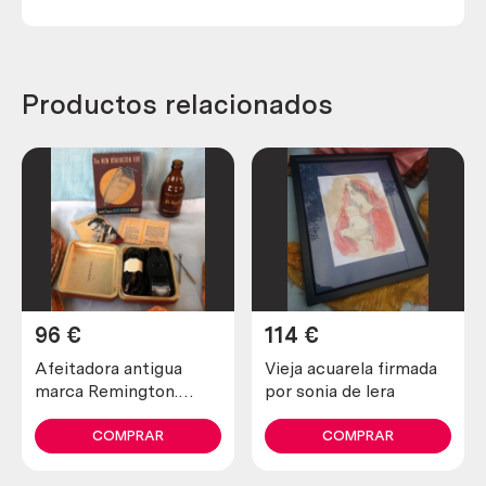
Productos relacionados
96
€
114
€
Afeitadora antigua
Vieja acuarela firmada
marca Remington.
por sonia de lera
Preciosa pieza de
colección
COMPRAR
COMPRAR