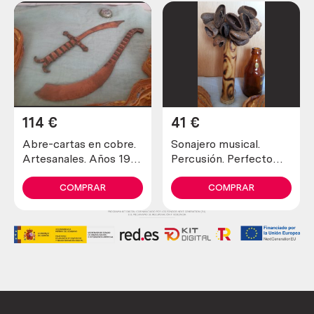
114
€
41
€
Abre-cartas en cobre.
Sonajero musical.
Artesanales. Años 1900
Percusión. Perfecto
maravillosos. Old open
estado general.
letters in copper
COMPRAR
COMPRAR