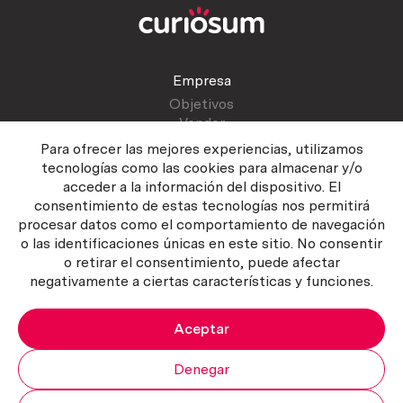
Empresa
Objetivos
Vender
Blog
Para ofrecer las mejores experiencias, utilizamos
tecnologías como las cookies para almacenar y/o
acceder a la información del dispositivo. El
Atención al cliente
consentimiento de estas tecnologías nos permitirá
Contactar
procesar datos como el comportamiento de navegación
Manual del vendedor
o las identificaciones únicas en este sitio. No consentir
o retirar el consentimiento, puede afectar
negativamente a ciertas características y funciones.
Aceptar
Política del servicio
|
Política de privacidad
|
Política de Cookies
Copyright ©2026 Curiosum S.L. Todos los derechos reservados.
Denegar