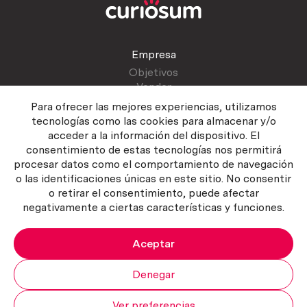
Empresa
Objetivos
Vender
Blog
Para ofrecer las mejores experiencias, utilizamos
tecnologías como las cookies para almacenar y/o
acceder a la información del dispositivo. El
Atención al cliente
consentimiento de estas tecnologías nos permitirá
Contactar
procesar datos como el comportamiento de navegación
Manual del vendedor
o las identificaciones únicas en este sitio. No consentir
o retirar el consentimiento, puede afectar
negativamente a ciertas características y funciones.
Aceptar
Política del servicio
|
Política de privacidad
|
Política de Cookies
Copyright ©2026 Curiosum S.L. Todos los derechos reservados.
Denegar
Ver preferencias