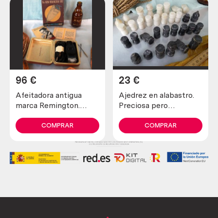
96
€
23
€
Afeitadora antigua
Ajedrez en alabastro.
marca Remington.
Preciosa pero
Preciosa pieza de
incompleta y en mal
colección
estado.
COMPRAR
COMPRAR