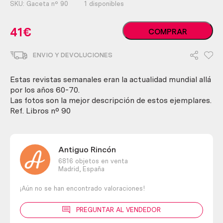
SKU:
Gaceta nº 90
1 disponibles
Revistas
41
€
COMPRAR
GACETA
ILUSTRADA.
ENVIO Y DEVOLUCIONES
Años
1966.
6
Estas revistas semanales eran la actualidad mundial allá
ejemplares
por los años 60-70.
diferentes.
Las fotos son la mejor descripción de estos ejemplares.
cantidad
Ref. Libros nº 90
Antiguo Rincón
6816 objetos en venta
Madrid,
España
¡Aún no se han encontrado valoraciones!
PREGUNTAR AL VENDEDOR